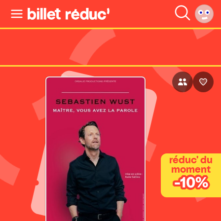
réduc' du
moment
-10%