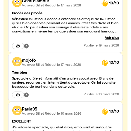
Cricri d amour
10/10
Vu avec Billet Réduc'
le 17 mars 2026
Procès des procès
Sébastien Wust nous donne à entendre sa critique de la Justice
qu'il a bien observée pendant des années. C'est très drôle et bien
étudié. On peut saluer son courage d être resté fidèle à ses
convictions en même temps que saluer son émouvant humour, ce
qui n en donne que plus de profondeur.
Voir plus
Publié
le 19 mars 2026
mojofo
10/10
Vu avec Billet Réduc'
le 17 mars 2026
Très bien
Spectacle drôle et informatif d'un ancien avocat avec 18 ans de
carrière, reconverti en intermittent du spectacle. On lui souhaite
beaucoup de bonheur dans cette voie.
Publié
le 18 mars 2026
Paula95
10/10
Vu avec Billet Réduc'
le 10 mars 2026
EXCELLENT
J'ai adoré le spectacle, qui était drôle, émouvant et surtout j'ai