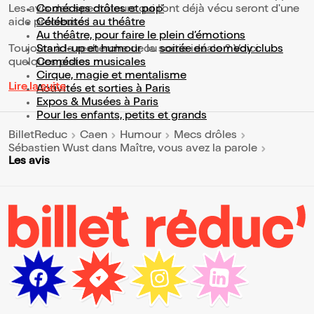
Les avis des spectateurs qui l'ont déjà vécu seront d'une
Comédies drôles et pop’
aide précieuse !
Célébrités au théâtre
Au théâtre, pour faire le plein d’émotions
Toujours à la recherche de la sortie idéale ? Voici
Stand-up et humour
ou
soirée en comedy clubs
quelques pistes :
Comédies musicales
Cirque, magie et mentalisme
Lire la suite
Activités et sorties à Paris
Expos & Musées à Paris
Pour les enfants, petits et grands
BilletReduc
Caen
Humour
Mecs drôles
Sébastien Wust dans Maître, vous avez la parole
Les avis