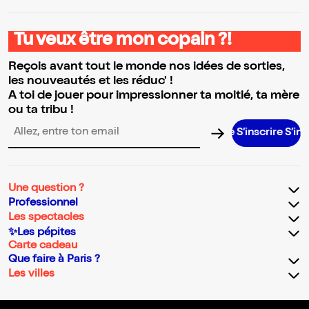
Tu veux être mon copain ?!
Reçois avant tout le monde nos idées de sorties,
les nouveautés et les réduc' !
A toi de jouer pour impressionner ta moitié, ta mère
ou ta tribu !
S’inscrire S’inscrire 
Adresse email pour la newsletter
Une question ?
Professionnel
Les spectacles
✨Les pépites
Carte cadeau
Que faire à Paris ?
Les villes