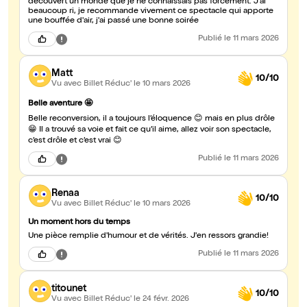
découvert un monde que je ne connaissais pas forcément. J'ai
beaucoup ri, je recommande vivement ce spectacle qui apporte
une bouffée d'air, j'ai passé une bonne soirée
Publié
le 11 mars 2026
Matt
10/10
Vu avec Billet Réduc'
le 10 mars 2026
Belle aventure 🤩
Belle reconversion, il a toujours l’éloquence 😊 mais en plus drôle
😁 Il a trouvé sa voie et fait ce qu’il aime, allez voir son spectacle,
c’est drôle et c’est vrai 😊
Publié
le 11 mars 2026
Renaa
10/10
Vu avec Billet Réduc'
le 10 mars 2026
Un moment hors du temps
Une pièce remplie d'humour et de vérités. J'en ressors grandie!
Publié
le 11 mars 2026
titounet
10/10
Vu avec Billet Réduc'
le 24 févr. 2026