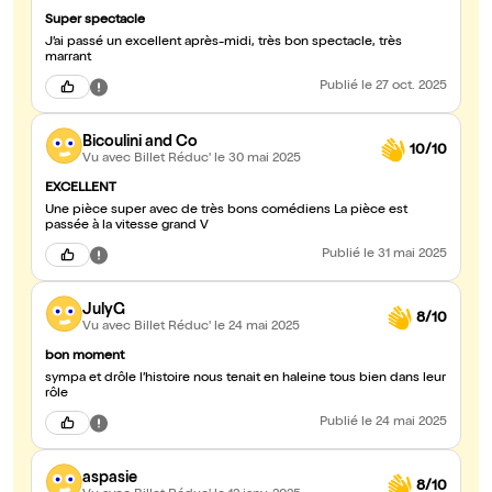
Super spectacle
J’ai passé un excellent après-midi, très bon spectacle, très
marrant
Publié
le 27 oct. 2025
Bicoulini and Co
10/10
Vu avec Billet Réduc'
le 30 mai 2025
EXCELLENT
Une pièce super avec de très bons comédiens La pièce est
passée à la vitesse grand V
Publié
le 31 mai 2025
JulyG
8/10
Vu avec Billet Réduc'
le 24 mai 2025
bon moment
sympa et drôle l’histoire nous tenait en haleine tous bien dans leur
rôle
Publié
le 24 mai 2025
aspasie
8/10