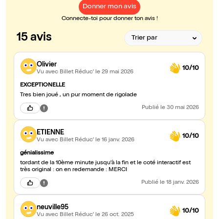
Donner mon avis
Connecte-toi pour donner ton avis !
15 avis
Olivier
10/10
Vu avec Billet Réduc'
le 29 mai 2026
EXCEPTIONELLE
Tres bien joué , un pur moment de rigolade
Publié
le 30 mai 2026
ETIENNE
10/10
Vu avec Billet Réduc'
le 16 janv. 2026
génialissime
tordant de la 10ème minute jusqu'à la fin et le coté interactif est
très original : on en redemande : MERCI
Publié
le 18 janv. 2026
neuville95
10/10
Vu avec Billet Réduc'
le 26 oct. 2025