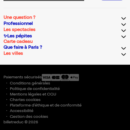
Une question ?
Professionnel
Les spectacles
✨Les pépites
Carte cadeau
Que faire à Paris ?
Les villes
Paiements sécurisés
Conditions générales
Politique de confidentialité
Mentions légales et CGU
Chartes cookies
Plateforme d'éthique et de conformité
Accessibilité
Gestion des cookies
billetreduc © 2026