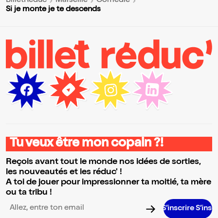
BilletReduc
Marseille
Comédie
Si je monte je te descends
Tu veux être mon copain ?!
Reçois avant tout le monde nos idées de sorties,
les nouveautés et les réduc' !
A toi de jouer pour impressionner ta moitié, ta mère
ou ta tribu !
S’inscrire S’inscrire S’insc
Adresse email pour la newsletter