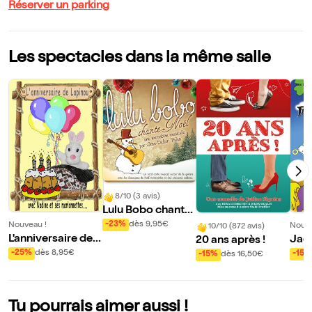
Réserver un parking
Les spectacles dans la même salle
8/10 (3 avis)
Lulu Bobo chante
Noël
-23%
dès 9,95€
Nouveau !
Nouve
10/10 (872 avis)
L'anniversaire de L
Jack
20 ans après !
apinou
jour
-25%
dès 8,95€
-15%
-15%
dès 16,50€
Tu pourrais aimer aussi !