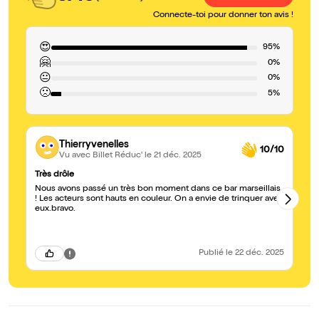
Connecte-toi pour donner ton avis !
😍
95%
🤗
0%
😐
0%
🙁
5%
Thierryvenelles
10/10
Vu avec Billet Réduc'
le 21 déc. 2025
Très drôle
A 
Nous avons passé un très bon moment dans ce bar marseillais
Nous a
! Les acteurs sont hauts en couleur. On a envie de trinquer avec
eux.bravo.
Publié
le 22 déc. 2025