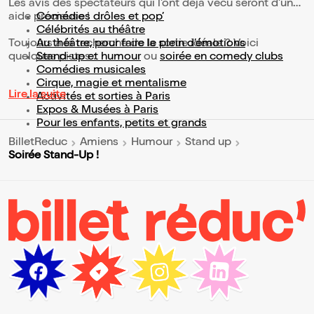
Les avis des spectateurs qui l'ont déjà vécu seront d'une
aide précieuse !
Comédies drôles et pop’
Célébrités au théâtre
Toujours à la recherche de la sortie idéale ? Voici
Au théâtre, pour faire le plein d’émotions
quelques pistes :
Stand-up et humour
ou
soirée en comedy clubs
Comédies musicales
Cirque, magie et mentalisme
Lire la suite
Activités et sorties à Paris
Expos & Musées à Paris
Pour les enfants, petits et grands
BilletReduc
Amiens
Humour
Stand up
Soirée Stand-Up !