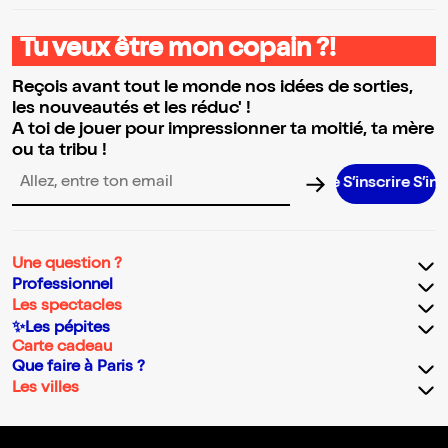
Tu veux être mon copain ?!
Reçois avant tout le monde nos idées de sorties,
les nouveautés et les réduc' !
A toi de jouer pour impressionner ta moitié, ta mère
ou ta tribu !
S’inscrire S’inscrire S’
Adresse email pour la newsletter
Une question ?
Professionnel
Les spectacles
✨Les pépites
Carte cadeau
Que faire à Paris ?
Les villes