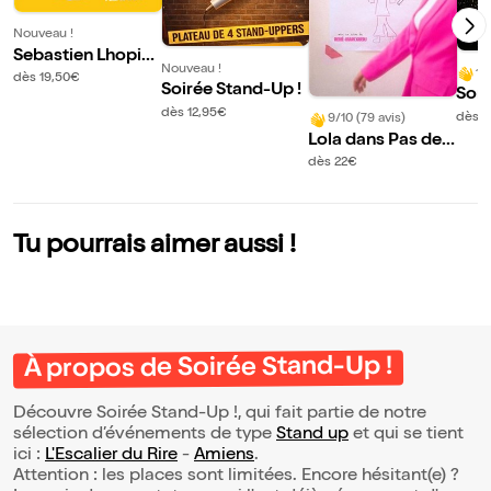
Nouveau !
Sebastien Lhopita
Nouveau !
10
l dans Punk de dro
dès 19,50€
Soirée Stand-Up !
Sor
ite
dès 12,95€
pabl
dès 
9/10 (79 avis)
Lola dans Pas de t
itre
dès 22€
Tu pourrais aimer aussi !
À propos de Soirée Stand-Up !
Découvre Soirée Stand-Up !, qui fait partie de notre
sélection d’événements de type
Stand up
et qui se tient
ici :
L'Escalier du Rire
-
Amiens
.
Attention : les places sont limitées. Encore hésitant(e) ?