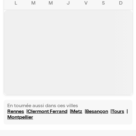
L
M
M
J
V
S
D
En tournée aussi dans ces villes
Rennes
Clermont Ferrand
Metz
Besançon
Tours
Montpellier