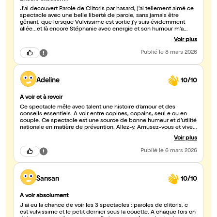
frissons, et le sentiment de repartir avec une touche d'humanité
J'ai decouvert Parole de Clitoris par hasard, j'ai tellement aimé ce
en plus dans nos coeurs. Merci Stéphanie <3 et merci Régis.
spectacle avec une belle liberté de parole, sans jamais être
gênant, que lorsque Vulvissime est sortie j'y suis évidemment
allée...et là encore Stéphanie avec energie et son humour m'a
embarqué. Quoi...un troisième opus...Sous la couette? Cette fois
Voir plus
avec mon mari...encore une spectacle dynamisant, énergisant...
Allez y ! Allez y! Courez y....Ca fait du bien...et on apprend tjrs des
Publié
le 8 mars 2026
choses avec humour ...
Adeline
10/10
A voir et à revoir
Ce spectacle mêle avec talent une histoire d’amour et des
conseils essentiels. A voir entre copines, copains, seul.e ou en
couple. Ce spectacle est une source de bonne humeur et d’utilité
nationale en matière de prévention. Allez-y. Amusez-vous et vivez
ce moment unique et marquant.
Voir plus
Publié
le 6 mars 2026
Sansan
10/10
A voir absolument
J ai eu la chance de voir les 3 spectacles : paroles de clitoris, c
est vulvissime et le petit dernier sous la couette. A chaque fois on