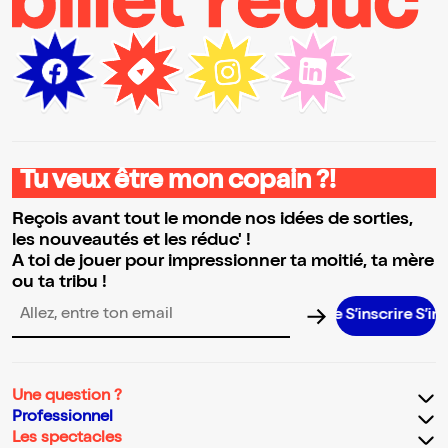
Tu veux être mon copain ?!
Reçois avant tout le monde nos idées de sorties,
les nouveautés et les réduc' !
A toi de jouer pour impressionner ta moitié, ta mère
ou ta tribu !
S’inscrire S’inscrire 
Adresse email pour la newsletter
Une question ?
Professionnel
Les spectacles