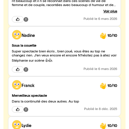
rit beaucoup et il n se reconnaît dans ces scènes de vie de
femme et de couple, racontées avec beaucoup d humour et de
justesse. Dans ce spectacle, l intervention du mari de Stéphanie
Voir plus
apporte encore plus d authenticité. Leur amour et leur complicité
sont palpables. C était un moment tres touchant. Une soirée
Publié
le 6 mars 2026
drôle, vraie et pleine de bonne humeur. Je recommande sans
hésiter. Merci a Stéphanie et a régis pour leur accueil amical.
Sandrine
Nadine
10/10
Sous la couette
Super spectacle bien écris , bien joué, vous êtes au top ne
changez rien. J'en veux encore et encore N'hésitez pas à allez voir
Stéphanie sur scène 👍👍.
Publié
le 6 mars 2026
Franck
10/10
Merveilleux spectacle
Dans la continuité des deux autres. Au top
Publié
le 8 déc. 2025
Lydie
10/10