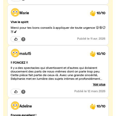
pour rire et aussi apprendre : il n’est jamais trop tard !
Marie
10/10
Vive le spirit
Merci pour tes bons conseils à appliquer de toute urgence 😜🤪🥵
🍑🍆
Publié
le 11 avr. 2026
malu15
10/10
!! FONCEZ !!
Il y a des spectacles qui divertissent et d'autres qui éclairent
doucement des parts de nous-mêmes dont on parle trop peu.
Cette pièce fait partie de ceux-là. Avec une grande sincérité,
Stéphanie met en lumière des sujets intimes et profondément
humains, de manière décomplexée, révélant la beauté de ce qui
Voir plus
est souvent tu. On en ressort touché, comme si quelque chose
de discret mais d'essentiel avait été déposé. Stéphanie, porte la
Publié
le 12 mars 2026
pièce avec une présence remarquable. Il y a dans son jeu une
lumière particulière, une forme de solaire qui traverse tout la
représentation et qui donne à chaque moment une intensité
particulière. Elle habite la scène avec une sensibilité et une force
Adeline
10/10
admirable, rendant le propos encore plus vibrant. Merci pour les
(larmes de) rires, mère et fille qui s'accompagne et qui se
transforment en deux femmes pour la soirée, les émotions, les
Encore excellent !