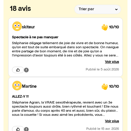
18 avis
skiteur
10/10
Spectacle à ne pas manquer
Stéphanie dégage tellement de joie de vivre et de bonne humeur,
qu'on est tout de suite embarqué dans son spectacle. On navigue
entre partage de bon moment, de rire et de joie qu'on a
l'impression d'avoir toujours été à ses côtés. Allez y vous ne serez
pas déçu.
Voir plus
Publié
le 5 août 2026
Martine
10/10
ALLEZ-Y !!!
Stéphanie Agrain, la VRAIE sexothérapeute, revient avec un 3e
spectacle toujours aussi drôle, bien rythmé et touchant ! Elle nous
parle d’amour, du corps après 40 ans et aussi, bien sûr, du plaisir…
sous la couette ! Si vous avez aimé les précédents, vous
retrouverez le naturel jovial, le « on peut parler de tout » que
Voir plus
Stéphanie instaure dès le début ! Si vous la découvrez, vous aurez
vite envie de voir les deux autres spectacles ! Foncez sans hésiter
Publié
le 15 avr. 2026