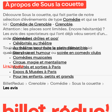
À propos de Sous la couette
Découvre Sous la couette, qui fait partie de notre
sélection d’événements de type
Comédie
et qui se tient
ici :
Comédie de Grenoble
-
Grenoble
.
Attention : les places sont limitées. Encore hésitant(e) ?
Les avis des spectateurs qui l'ont déjà vécu seront d'une
aide précieuse !
Comédies drôles et pop’
Célébrités au théâtre
Toujours à la recherche de la sortie idéale ? Voici
Au théâtre, pour faire le plein d’émotions
quelques pistes :
Stand-up et humour
ou
soirée en comedy clubs
Comédies musicales
Cirque, magie et mentalisme
Lire la suite
Activités et sorties à Paris
Expos & Musées à Paris
Pour les enfants, petits et grands
BilletReduc
Grenoble
Comédie
Sous la couette
Les avis