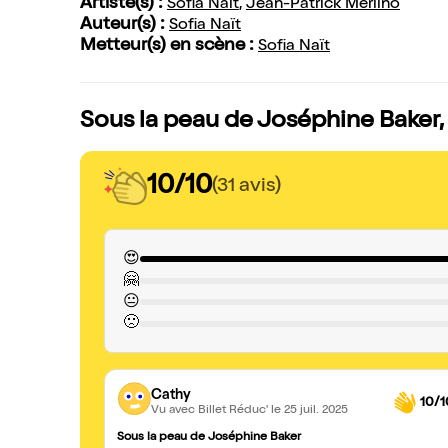
Artiste(s) :
Sofia Naït
,
Jean-Patrick Merlino
Auteur(s) :
Sofia Naït
Metteur(s) en scène :
Sofia Naït
Sous la peau de Joséphine Baker, 
10/10
(31 avis)
😍
🤗
😐
🙁
Cathy
10/1
Vu avec Billet Réduc'
le 25 juil. 2025
Sous la peau de Joséphine Baker