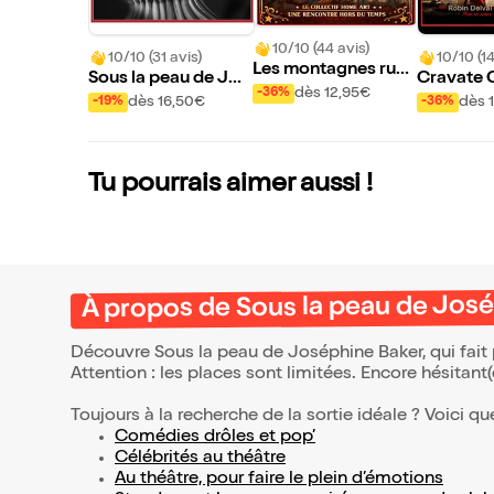
10/10 (44 avis)
10/10 (31 avis)
10/10 (14
Les montagnes russ
Sous la peau de Jos
Cravate 
es
dès 12,95€
-36%
éphine Baker
dès 16,50€
dès 
-19%
-36%
Tu pourrais aimer aussi !
À propos de Sous la peau de Jos
Découvre Sous la peau de Joséphine Baker, qui fait
Attention : les places sont limitées. Encore hésitant
Toujours à la recherche de la sortie idéale ? Voici qu
Comédies drôles et pop’
Célébrités au théâtre
Au théâtre, pour faire le plein d’émotions