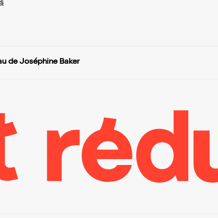
s
au de Joséphine Baker