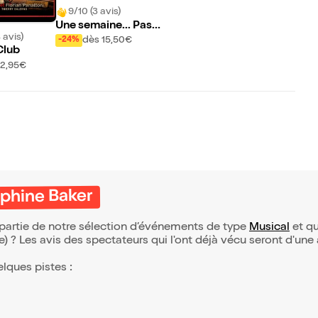
9/10 (3 avis)
Une semaine... Pas
 avis)
plus !
dès 15,50€
-24%
Club
12,95€
éphine Baker
 partie de notre sélection d’événements de type
Musical
et qui
(e) ? Les avis des spectateurs qui l'ont déjà vécu seront d'une
elques pistes :