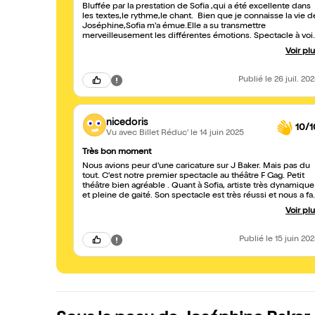
Bluffée par la prestation de Sofia ,qui a été excellente dans
les textes,le rythme,le chant. Bien que je connaisse la vie d
Joséphine,Sofia m'a émue.Elle a su transmettre
merveilleusement les différentes émotions. Spectacle à voi
absolument dans un petit théâtre très mignon.
Voir pl
Publié
le 26 juil. 20
nicedoris
10/1
Vu avec Billet Réduc'
le 14 juin 2025
Très bon moment
Nous avions peur d'une caricature sur J Baker. Mais pas du
tout. C'est notre premier spectacle au théâtre F Gag. Petit
théâtre bien agréable . Quant à Sofia, artiste très dynamique
et pleine de gaité. Son spectacle est très réussi et nous a fai
passer un véritable bon moment. MERCI
Voir pl
Publié
le 15 juin 20