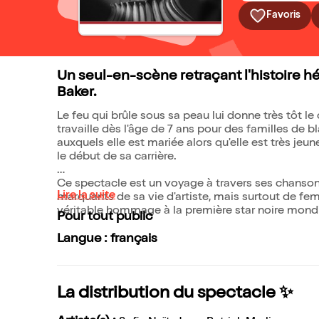
Favoris
Un seul-en-scène retraçant l'histoire h
Baker.
Le feu qui brûle sous sa peau lui donne très tôt le 
travaille dès l'âge de 7 ans pour des familles de 
auxquels elle est mariée alors qu'elle est très jeune.
le début de sa carrière.
Ce spectacle est un voyage à travers ses chanson
Lire la suite
marquants de sa vie d'artiste, mais surtout de femm
véritable hommage à la première star noire mondi
Pour tout public
Langue : français
La distribution du spectacle ✨