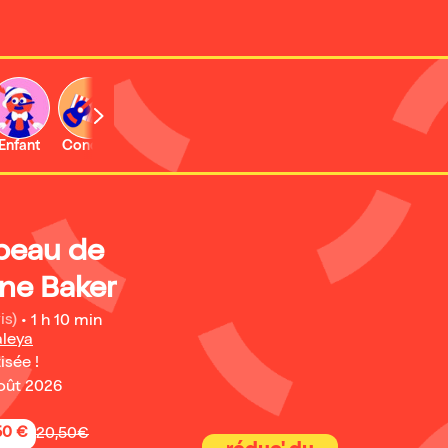
Enfant
Concert
Activité
 peau de
ne Baker
is)
•
1 h 10 min
aleya
isée !
août 2026
50 €
20,50€