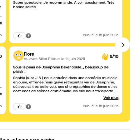
Super spectacle. Je recommande. A voir absolument. Très
On a 
e
bonne soirée
âgée 
Josép
r
faire
a mêm
us
plutôt
inter
yeux, 
25
Publié
le 15 juin 2025
mélan
super
partag
fille,
Flore
hélas 
0
9/10
Vu avec Billet Réduc'
le 14 juin 2025
Merci
Sous la peau de Josephine Baker coule.., beaucoup de
Coméd
plaisir !
Une a
Sophia (alias J.B.) nous entraîne dans une comédie musicale
mise e
enjouée, effrénée mais grave retraçant la vie de Josephine,
Tous l
t
où avec sa tres belle voix, ses chorégraphies de danse et les
danses
costumes de scènes emblématiques elle nous transporte
énorm
us
de plaisir sans pourtant ignorer la question des affres de la
vu le 
Voir plus
négritude. Dommage que la scène est trop petite pour la
qualité de son spectacle. À voir vraiment
25
Publié
le 15 juin 2025