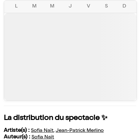
L
M
M
J
V
S
D
La distribution du spectacle ✨
Artiste(s) :
Sofia Naït
,
Jean-Patrick Merlino
Auteur(s) :
Sofia Naït