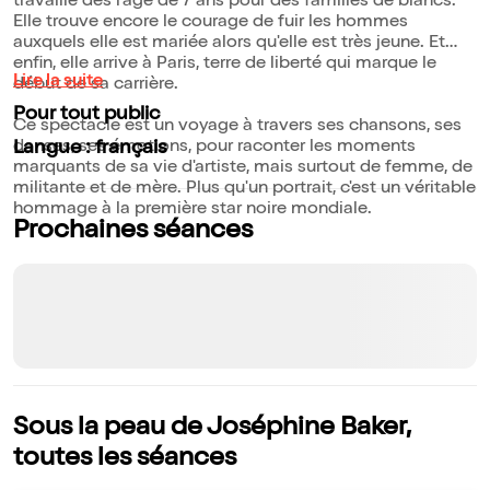
travaille dès l'âge de 7 ans pour des familles de blancs.
Elle trouve encore le courage de fuir les hommes
auxquels elle est mariée alors qu'elle est très jeune. Et
enfin, elle arrive à Paris, terre de liberté qui marque le
Lire la suite
début de sa carrière.
Pour tout public
Ce spectacle est un voyage à travers ses chansons, ses
danses, ses émotions, pour raconter les moments
Langue : français
marquants de sa vie d'artiste, mais surtout de femme, de
militante et de mère. Plus qu'un portrait, c'est un véritable
hommage à la première star noire mondiale.
Prochaines séances
Sous la peau de Joséphine Baker,
toutes les séances