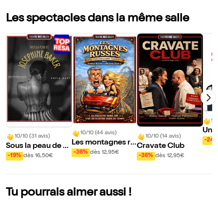
Les spectacles dans la même salle
9/
Une 
10/10 (44 avis)
10/10 (31 avis)
10/10 (14 avis)
s plu
-24
Les montagnes ru
Sous la peau de J
Cravate Club
sses
-36%
dès 12,95€
oséphine Baker
-19%
dès 16,50€
-36%
dès 12,95€
Tu pourrais aimer aussi !