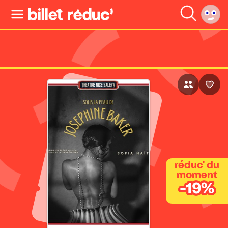
réduc' du
moment
-19%