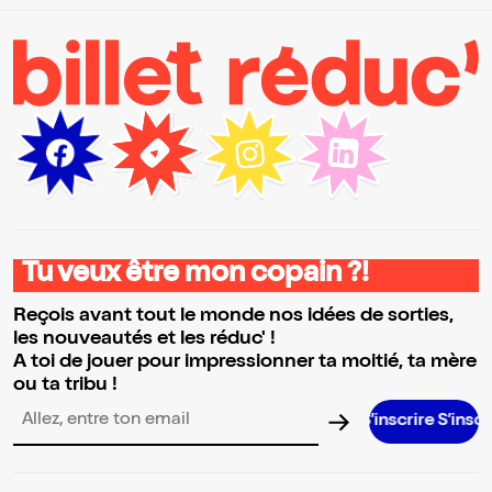
Tu veux être mon copain ?!
Reçois avant tout le monde nos idées de sorties,
les nouveautés et les réduc' !
A toi de jouer pour impressionner ta moitié, ta mère
ou ta tribu !
S’inscrire S’inscrire S’inscri
Adresse email pour la newsletter