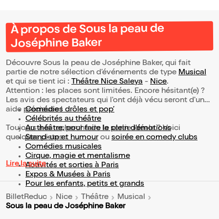
À propos de Sous la peau de
Joséphine Baker
Découvre Sous la peau de Joséphine Baker, qui fait
partie de notre sélection d’événements de type
Musical
et qui se tient ici :
Théâtre Nice Saleya
-
Nice
.
Attention : les places sont limitées. Encore hésitant(e) ?
Les avis des spectateurs qui l'ont déjà vécu seront d'une
aide précieuse !
Comédies drôles et pop’
Célébrités au théâtre
Toujours à la recherche de la sortie idéale ? Voici
Au théâtre, pour faire le plein d’émotions
quelques pistes :
Stand-up et humour
ou
soirée en comedy clubs
Comédies musicales
Cirque, magie et mentalisme
Lire la suite
Activités et sorties à Paris
Expos & Musées à Paris
Pour les enfants, petits et grands
BilletReduc
Nice
Théâtre
Musical
Sous la peau de Joséphine Baker