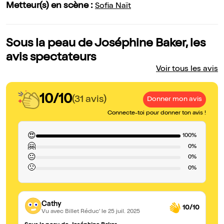
Metteur(s) en scène :
Sofia Naït
Sous la peau de Joséphine Baker, les
avis spectateurs
Voir tous les avis
10/10
(31 avis)
Donner mon avis
Connecte-toi pour donner ton avis !
😍
100%
🤗
0%
😐
0%
🙁
0%
Cathy
10/10
Vu avec Billet Réduc'
le 25 juil. 2025