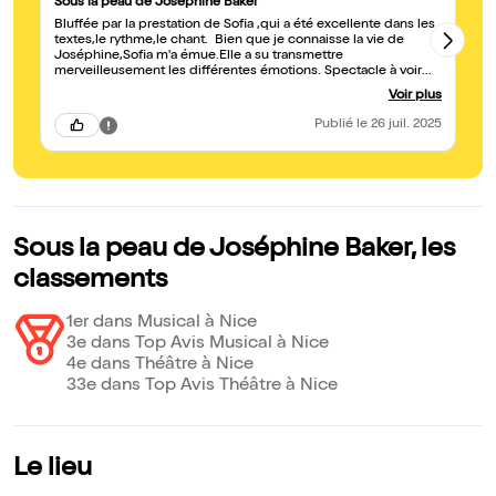
Sous la peau de Joséphine Baker
T
Bluffée par la prestation de Sofia ,qui a été excellente dans les
No
textes,le rythme,le chant. Bien que je connaisse la vie de
to
Joséphine,Sofia m'a émue.Elle a su transmettre
th
merveilleusement les différentes émotions. Spectacle à voir
pl
absolument dans un petit théâtre très mignon.
pa
Voir plus
Publié
le 26 juil. 2025
Sous la peau de Joséphine Baker, les
classements
1er dans Musical à Nice
3e dans Top Avis Musical à Nice
4e dans Théâtre à Nice
33e dans Top Avis Théâtre à Nice
Le lieu