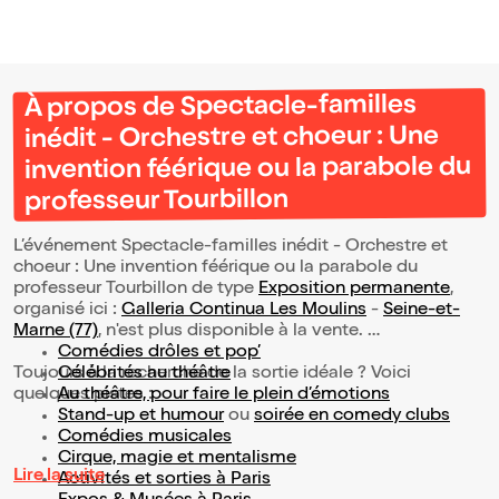
À propos de Spectacle-familles
inédit - Orchestre et choeur : Une
invention féérique ou la parabole du
professeur Tourbillon
L’événement Spectacle-familles inédit - Orchestre et
choeur : Une invention féérique ou la parabole du
professeur Tourbillon de type
Exposition permanente
,
organisé ici :
Galleria Continua Les Moulins
-
Seine-et-
Marne (77)
, n'est plus disponible à la vente.
Comédies drôles et pop’
Toujours à la recherche de la sortie idéale ? Voici
Célébrités au théâtre
quelques pistes :
Au théâtre, pour faire le plein d’émotions
Stand-up et humour
ou
soirée en comedy clubs
Comédies musicales
Cirque, magie et mentalisme
Lire la suite
Activités et sorties à Paris