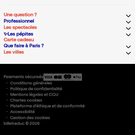
Une question ?
Professionnel
Les spectacles
✨Les pépites
Carte cadeau
Que faire à Paris ?
Les villes
Paiements sécurisés
Conditions générales
Politique de confidentialité
Mentions légales et CGU
Chartes cookies
Plateforme d'éthique et de conformité
Accessibilité
Gestion des cookies
billetreduc © 2026