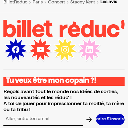
Les avis
BilletReduc
Paris
Concert
Stacey Kent
Tu veux être mon copain ?!
Reçois avant tout le monde nos idées de sorties,
les nouveautés et les réduc' !
A toi de jouer pour impressionner ta moitié, ta mère
ou ta tribu !
S’insc
Adresse email pour la newsletter