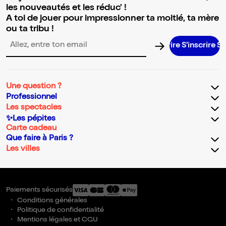
les nouveautés et les réduc' !
A toi de jouer pour impressionner ta moitié, ta mère
ou ta tribu !
S’inscrire 
Adresse email pour la newsletter
Une question ?
Professionnel
Les spectacles
✨Les pépites
Carte cadeau
Que faire à Paris ?
Les villes
Paiements sécurisés
Conditions générales
Politique de confidentialité
Mentions légales et CGU