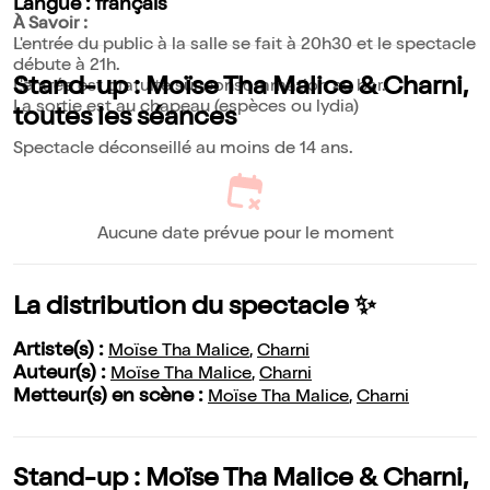
Langue : français
À Savoir :
L'entrée du public à la salle se fait à 20h30 et le spectacle
débute à 21h.
Stand-up : Moïse Tha Malice & Charni,
L'entrée est gratuite sur consommation au bar.
La sortie est au chapeau (espèces ou lydia)
toutes les séances
Spectacle déconseillé au moins de 14 ans.
Aucune date prévue pour le moment
La distribution du spectacle ✨
Artiste(s) :
Moïse Tha Malice
,
Charni
Auteur(s) :
Moïse Tha Malice
,
Charni
Metteur(s) en scène :
Moïse Tha Malice
,
Charni
Stand-up : Moïse Tha Malice & Charni,