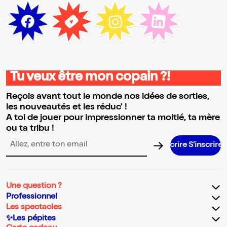
Tu veux être mon copain ?!
Reçois avant tout le monde nos idées de sorties,
les nouveautés et les réduc' !
A toi de jouer pour impressionner ta moitié, ta mère
ou ta tribu !
S’inscrir
Adresse email pour la newsletter
Une question ?
Professionnel
Les spectacles
✨Les pépites