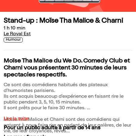
Stand-up : Moïse Tha Malice & Charni
1 h 10 min
Le Royal Est
Humour
Moïse Tha Malice du We Do. Comedy Club et
Charni vous présentent 30 minutes de leurs
spectacles respectifs.
Ce sont des comédiens habitués des plateaux
d'humoristes parisiens.
Ils ont acquis beaucoup d'expérience en faisant rire le
public pendant 3, 5, 10, 15 minutes.
Il sont prêts pour le faire 30 minutes.
Lire la suite
Moïse Tha Malice et Charni sont des comédiens qui
arrivent à nous faire rire en parlant de leur galères, de leur
Pour un public adulte à partir de 14 ans
vie, de leur croyances, rêves...