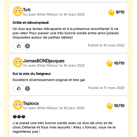
Toti
9/10
Vu avec Billet Réduc'
le 16 mars 2022
Drôle et décomplexé
Un duo aux textes décapants et à la présence revivifiante! A ne
pas rater! Pour passer une très bonne soirée entre amis (places
disposées autour de petites tables)
Publié
le 18 mars 2022
JamesBONDjacques
10/10
Vu avec Billet Réduc'
le 16 mars 2022
Sur la voix du Seigneur
Excellent divertissement original et très gai
Publié
le 17 mars 2022
Tapioca
10/10
Vu avec Billet Réduc'
le 20 janv. 2022
😂😂😂
J ai passé une très bonne soirée avec ce duo de chic et de
choc.Détente et fous rires assurés ! Allez y foncez, vous ne le
regretterez pas !