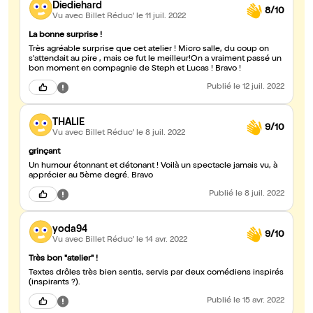
Diediehard
8/10
Vu avec Billet Réduc'
le 11 juil. 2022
La bonne surprise !
Très agréable surprise que cet atelier ! Micro salle, du coup on
s'attendait au pire , mais ce fut le meilleur!On a vraiment passé un
bon moment en compagnie de Steph et Lucas ! Bravo !
Publié
le 12 juil. 2022
THALIE
9/10
Vu avec Billet Réduc'
le 8 juil. 2022
grinçant
Un humour étonnant et détonant ! Voilà un spectacle jamais vu, à
apprécier au 5ème degré. Bravo
Publié
le 8 juil. 2022
yoda94
9/10
Vu avec Billet Réduc'
le 14 avr. 2022
Très bon "atelier" !
Textes drôles très bien sentis, servis par deux comédiens inspirés
(inspirants ?).
Publié
le 15 avr. 2022