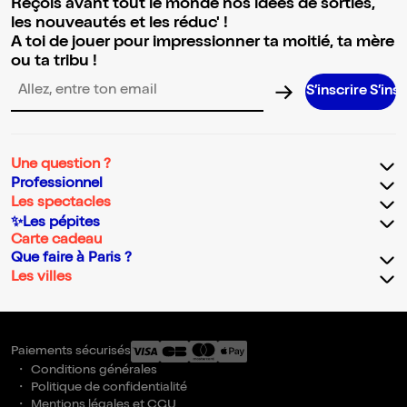
Reçois avant tout le monde nos idées de sorties,
les nouveautés et les réduc' !
A toi de jouer pour impressionner ta moitié, ta mère
ou ta tribu !
S’inscrire S’inscrire S’
Adresse email pour la newsletter
Une question ?
Professionnel
Les spectacles
✨Les pépites
Carte cadeau
Que faire à Paris ?
Les villes
Paiements sécurisés
Conditions générales
Politique de confidentialité
Mentions légales et CGU