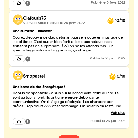
Publié
le 5 févr. 2022
Clafoutis75
10/10
Vu avec Billet Réduc'
le 20 janv. 2022
Une surprise... hilarante !
Courez découvrir ce duo détonant qui se moque en musique de
la politique. C'est super bien écrit et les deux acteurs n'en
finissent pas de surprendre là où on ne les attends pas. Un
spectacle garanti sans langue bois, ça change...
Publié
le 21 janv. 2022
Smopastel
9/10
Une barre de rire énergétique !
Depuis ce spectacle Je suis sur la Bonne Voix, celle du rire. Ils
sont au top, a fond. Ils ont une énergie débordante,
communicative. On rit à gorge déployée. Les chansons sont
drôles. Trop court ???? c’est dommage. On serait bien resté une
heure de plus avec eux.
Voir plus
Publié
le 23 juil. 2022