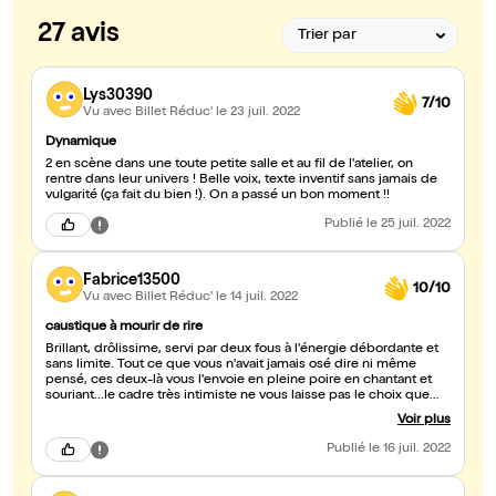
27 avis
Lys30390
7/10
Vu avec Billet Réduc'
le 23 juil. 2022
Dynamique
2 en scène dans une toute petite salle et au fil de l'atelier, on
rentre dans leur univers ! Belle voix, texte inventif sans jamais de
vulgarité (ça fait du bien !). On a passé un bon moment !!
Publié
le 25 juil. 2022
Fabrice13500
10/10
Vu avec Billet Réduc'
le 14 juil. 2022
caustique à mourir de rire
Brillant, drôlissime, servi par deux fous à l'énergie débordante et
sans limite. Tout ce que vous n'avait jamais osé dire ni même
pensé, ces deux-là vous l'envoie en pleine poire en chantant et
souriant...le cadre très intimiste ne vous laisse pas le choix que
d'adhérer à leur mentra jubilatoire. Je recommande à 200%.
Voir plus
Publié
le 16 juil. 2022