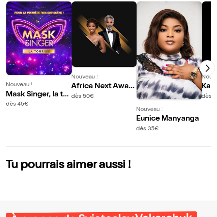
Nouveau !
Nouve
Nouveau !
Africa Next Awar
Kard
Mask Singer, la to
ds 2026
dès 50€
dès 4
urnée
dès 45€
Nouveau !
Eunice Manyanga
dès 35€
Tu pourrais aimer aussi !