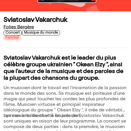
Sviatoslav Vakarchuk
Folies Bergère
Concert
Musique du monde
Familial
Sviatoslav Vakarchuk est le leader du plus
célèbre groupe ukrainien " Okean Elzy ", ainsi
que l'auteur de la musique et des paroles de
la plupart des chansons du groupe.
Un musicien dont le travail est l'incarnation de la passion
dans le monde des sons. Sa musique est porteuse d'une
magie qui peut toucher les cordes les plus profondes de
l'âme. Musicien virtuose et principal inspirateur
idéologique du groupe " Okean Elzy ", il crée de véritables
hymnes à la liberté et à l'expression.
Les concerts de charité en solo de Sviatoslav Vakarchuk
sont uniques en raison de leur programme. Le concert se
compose de deux parties : dans la première, le musicien