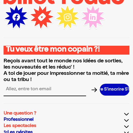
Tu veux être mon copain ?!
Reçois avant tout le monde nos idées de sorties,
les nouveautés et les réduc' !
A toi de jouer pour impressionner ta moitié, ta mère
ou ta tribu !
S’inscrire S’inscrir
Adresse email pour la newsletter
Une question ?
Professionnel
Les spectacles
✨Les pépites