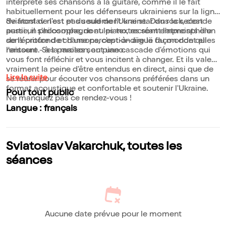
interprète ses chansons à la guitare, comme il le fait
habituellement pour les défenseurs ukrainiens sur la ligne
de front de l'est et du sud de l'Ukraine. Dans la seconde
Sviatoslav n'est pas seulement une star du rock, c'est
partie, il s'accompagne au piano, recréant l'atmosphère
aussi un philosophe, dont les textes sont empreints d'un
de l'écriture de chansons, c'est-à-dire la façon dont elles
sens profond et d'une perception aiguë du monde qui
naissent - à la maison, au piano.
l'entoure. Ses paroles sont une cascade d'émotions qui
vous font réfléchir et vous incitent à changer. Et ils valent
vraiment la peine d'être entendus en direct, ainsi que de
Lire la suite
se réunir pour écouter vos chansons préférées dans un
format acoustique et confortable et soutenir l'Ukraine.
Pour tout public
Ne manquez pas ce rendez-vous !
Langue : français
Sviatoslav Vakarchuk, toutes les
séances
Aucune date prévue pour le moment