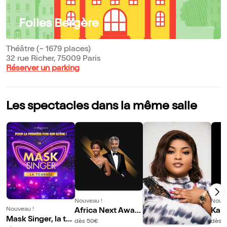
Folies Bergère
Théâtre (~ 1679 places)
32 rue Richer, 75009 Paris
Réserver un parking
Les spectacles dans la même salle
Nouveau !
Nouve
Nouveau !
Africa Next Awar
Kard
Mask Singer, la to
ds 2026
dès 50€
dès 4