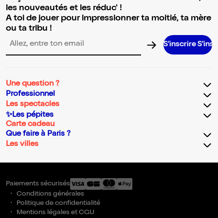
les nouveautés et les réduc' !
A toi de jouer pour impressionner ta moitié, ta mère
ou ta tribu !
S’inscrire S’inscrire S’in
Adresse email pour la newsletter
Une question ?
Professionnel
Les spectacles
✨Les pépites
Carte cadeau
Que faire à Paris ?
Les villes
Paiements sécurisés
Conditions générales
Politique de confidentialité
Mentions légales et CGU