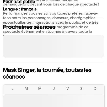
saisons de l'émission, et 2 célébrités qui se
Pour tout public
démasqueront devant vous lors de chaque spectacle !
Langue : français
Performances vocales sur vos tubes préférés, face-à-
face entre les personnages, danseurs, chorégraphies
époustouflantes, interactions avec le public, et de très
Prochaines séances
nombreuses surprises sont au programme de ce
spectacle événement en tournée à travers toute la
France et en Belgique !
Ne ratez pas l'événement familial de l'année !
Mask Singer, la tournée, toutes les
séances
L
M
M
J
V
S
D