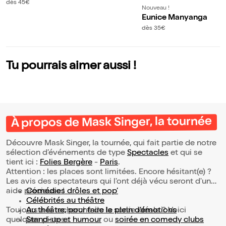
urnée
dès 45€
Nouveau !
Eunice Manyanga
dès 35€
Tu pourrais aimer aussi !
À propos de Mask Singer, la tournée
Découvre Mask Singer, la tournée, qui fait partie de notre
sélection d’événements de type
Spectacles
et qui se
tient ici :
Folies Bergère
-
Paris
.
Attention : les places sont limitées. Encore hésitant(e) ?
Les avis des spectateurs qui l'ont déjà vécu seront d'une
aide précieuse !
Comédies drôles et pop’
Célébrités au théâtre
Toujours à la recherche de la sortie idéale ? Voici
Au théâtre, pour faire le plein d’émotions
quelques pistes :
Stand-up et humour
ou
soirée en comedy clubs