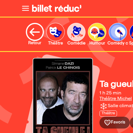
Retour
Théâtre
Comédie
Humour
Comedy clu
S
Ta gueu
1 h 25 min
Théâtre Michel
Salle climat
Théâtre
Favoris