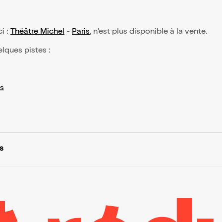
ci :
Théâtre Michel
-
Paris
, n'est plus disponible à la vente.
elques pistes :
s
s