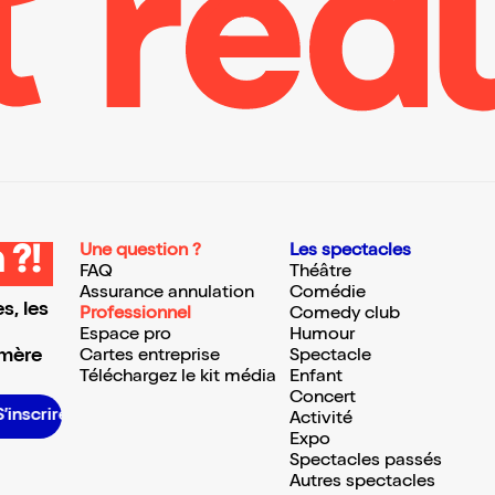
Une question ?
Les spectacles
 ?!
FAQ
Théâtre
Assurance annulation
Comédie
s, les
Professionnel
Comedy club
Espace pro
Humour
 mère
Cartes entreprise
Spectacle
Téléchargez le kit média
Enfant
Concert
S’inscrire S’inscrire S’inscrire S’inscrire S’inscrire S’inscrire S’inscrire S’inscrire S’inscrire S’inscrire S’inscrire S’inscrire
Activité
Expo
Spectacles passés
Autres spectacles