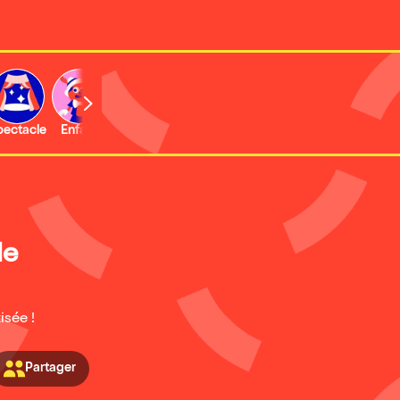
b
pectacle
Enfant
Concert
Activité
Expo et musée
le
isée !
Partager