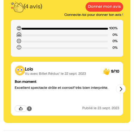
(4 avis)
Donner mon avis
Connecte-toi pour donner ton avis !
😍
100%
🤗
0%
😐
0%
🙁
0%
Lolo
9/10
Vu avec Billet Réduc'
le 22 sept. 2023
Bon moment
Tr
Excellent spectacle drôle et corrosif très bien interprète.
Su
ri
Su
su
Publié
le 23 sept. 2023