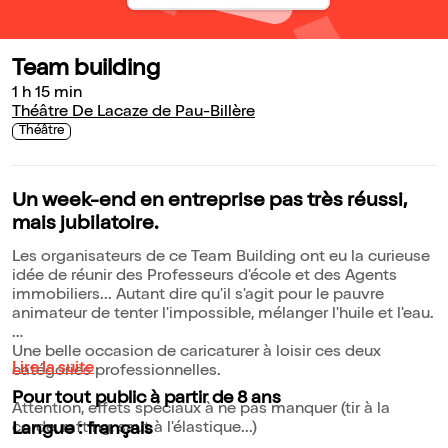
Team building
1 h 15 min
Théâtre De Lacaze de Pau-Billère
Théâtre
Un week-end en entreprise pas très réussi,
mais jubilatoire.
Les organisateurs de ce Team Building ont eu la curieuse
idée de réunir des Professeurs d'école et des Agents
immobiliers... Autant dire qu'il s'agit pour le pauvre
animateur de tenter l'impossible, mélanger l'huile et l'eau.
Une belle occasion de caricaturer à loisir ces deux
Lire la suite
catégories professionnelles.
Pour tout public à partir de 8 ans
Attention, effets spéciaux à ne pas manquer (tir à la
corde, rafting, saut à l'élastique...)
Langue : français