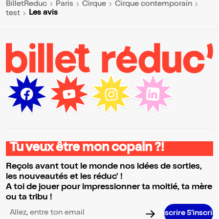
BilletReduc
Paris
Cirque
Cirque contemporain
Les avis
test
Tu veux être mon copain ?!
Reçois avant tout le monde nos idées de sorties,
les nouveautés et les réduc' !
A toi de jouer pour impressionner ta moitié, ta mère
ou ta tribu !
S’i
Adresse email pour la newsletter