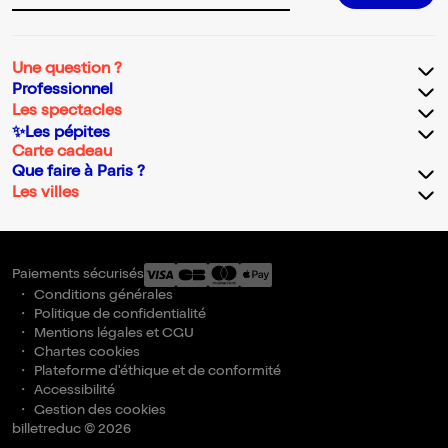
Une question ?
Professionnel
Les spectacles
✨Les pépites
Carte cadeau
Que faire à Paris ?
Les villes
Paiements sécurisés
Conditions générales
Politique de confidentialité
Mentions légales et CGU
Chartes cookies
Plateforme d'éthique et de conformité
Accessibilité
Gestion des cookies
billetreduc © 2026