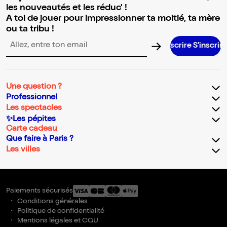
les nouveautés et les réduc' !
A toi de jouer pour impressionner ta moitié, ta mère
ou ta tribu !
S’i
Adresse email pour la newsletter
Une question ?
Professionnel
Les spectacles
✨Les pépites
Carte cadeau
Que faire à Paris ?
Les villes
Paiements sécurisés
Conditions générales
Politique de confidentialité
Mentions légales et CGU