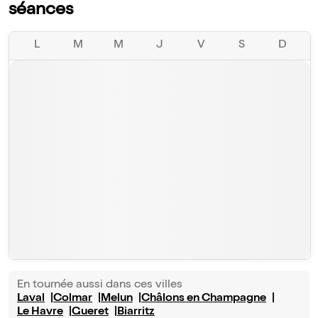
séances
L
M
M
J
V
S
D
En tournée aussi dans ces villes
Laval
Colmar
Melun
Châlons en Champagne
Le Havre
Gueret
Biarritz