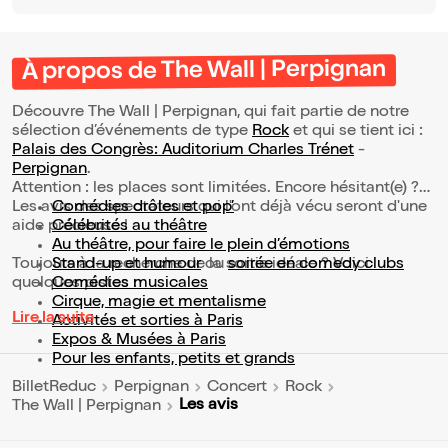
À propos de The Wall | Perpignan
Découvre The Wall | Perpignan, qui fait partie de notre
sélection d’événements de type
Rock
et qui se tient ici :
Palais des Congrès: Auditorium Charles Trénet
-
Perpignan
.
Attention : les places sont limitées. Encore hésitant(e) ?
Les avis des spectateurs qui l'ont déjà vécu seront d'une
Comédies drôles et pop’
aide précieuse !
Célébrités au théâtre
Au théâtre, pour faire le plein d’émotions
Toujours à la recherche de la sortie idéale ? Voici
Stand-up et humour
ou
soirée en comedy clubs
quelques pistes :
Comédies musicales
Cirque, magie et mentalisme
Lire la suite
Activités et sorties à Paris
Expos & Musées à Paris
Pour les enfants, petits et grands
BilletReduc
Perpignan
Concert
Rock
Les avis
The Wall | Perpignan