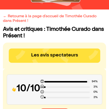
← Retourne à la page d'accueil de Timothée Curado
dans Présent !
Avis et critiques : Timothée Curado dans
Présent !
Les avis spectateurs
😍
94%
10/10
🤗
3%
😐
0%
🙁
3%