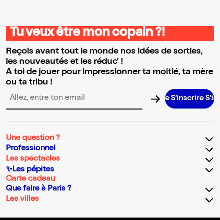
Tu veux être mon copain ?!
Reçois avant tout le monde nos idées de sorties,
les nouveautés et les réduc' !
A toi de jouer pour impressionner ta moitié, ta mère
ou ta tribu !
S’inscrire S’inscrir
Adresse email pour la newsletter
Une question ?
Professionnel
Les spectacles
✨Les pépites
Carte cadeau
Que faire à Paris ?
Les villes