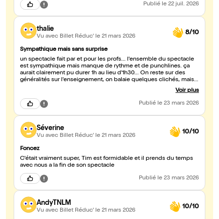
Publié
le 22 juil. 2026
thalie
8/10
Vu avec Billet Réduc'
le 21 mars 2026
Sympathique mais sans surprise
un spectacle fait par et pour les profs... l'ensemble du spectacle
est sympathique mais manque de rythme et de punchlines. ça
aurait clairement pu durer 1h au lieu d'1h30... On reste sur des
généralités sur l'enseignement, on balaie quelques clichés, mais
aucune surprise ni vraie anecdotes le concernant... Reste qu'il est
Voir plus
fort sympathique et qu'on sent qu'il veut faire évoluer les regards
sur son métier. nous n'avons pas été convaincus, mais n'avons pas
Publié
le 23 mars 2026
non plus détesté...
Séverine
10/10
Vu avec Billet Réduc'
le 21 mars 2026
Foncez
C'était vraiment super, Tim est formidable et il prends du temps
avec nous a la fin de son spectacle
Publié
le 23 mars 2026
AndyTNLM
10/10
Vu avec Billet Réduc'
le 21 mars 2026