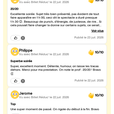
10/10
Vu avec Billet Réduc'
le 22 juil. 2026
20/20
Excellente soirée. Sujet très bien présenté, pas évident de tout
faire apparaître en 1 h 00, ceci dit le spectacle a duré presque
1 h 30 😊. Beaucoup de punch, d'énergie, de justesse, de rire… Si
cela pouvait faire changer la donne sur certains sujets, ce serait
parfait. Je recommande vivement ce spectacle. Tous mes
Voir plus
encouragements à Timotée Curado, qu'il continue comme ça,
qu'il ne change rien. Belle continuation 🌞
Publié
le 23 juil. 2026
Philippe
10/10
Vu avec Billet Réduc'
le 22 juil. 2026
Superbe soirée
Super, excellent moment. Détente, humour, on laisse les tracas
dehors. Merci pour ma prestation. On note le prof : 20/20 ! Bravo
👏
Publié
le 22 juil. 2026
Jerome
10/10
Vu avec Billet Réduc'
le 22 juil. 2026
Top
Une super moment de passé. On rigole du début à la fin. Bravo