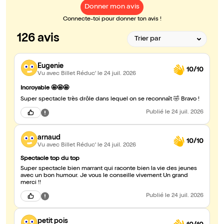
Donner mon avis
Connecte-toi pour donner ton avis !
126 avis
Eugenie
10/10
Vu avec Billet Réduc'
le 24 juil. 2026
Incroyable 🤩🤩🤩
Super spectacle très drôle dans lequel on se reconnaît 🤣 Bravo !
Publié
le 24 juil. 2026
arnaud
10/10
Vu avec Billet Réduc'
le 24 juil. 2026
Spectacle top du top
Super spectacle bien marrant qui raconte bien la vie des jeunes
avec un bon humour. Je vous le conseille vivement Un grand
merci !!
Publié
le 24 juil. 2026
petit pois