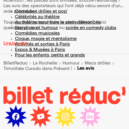
Attention : les places sont limitées. Encore hésitant(e) ?
Les avis des spectateurs qui l'ont déjà vécu seront d'une
aide précieuse !
Comédies drôles et pop’
Célébrités au théâtre
Toujours à la recherche de la sortie idéale ? Voici
Au théâtre, pour faire le plein d’émotions
quelques pistes :
Stand-up et humour
ou
soirée en comedy clubs
Comédies musicales
Cirque, magie et mentalisme
Lire la suite
Activités et sorties à Paris
Expos & Musées à Paris
Pour les enfants, petits et grands
BilletReduc
La Rochelle
Humour
Mecs drôles
Les avis
Timothée Curado dans Présent !