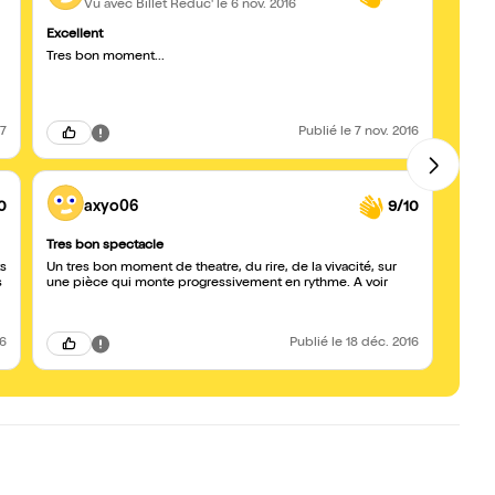
Vu avec Billet Réduc'
le 6 nov. 2016
Excellent
Excell
Tres bon moment...
Specta
emport
17
Publié
le 7 nov. 2016
0
axyo06
9/10
Tres bon spectacle
Lauren
ts
Un tres bon moment de theatre, du rire, de la vivacité, sur
Excell
s
une pièce qui monte progressivement en rythme. A voir
plusie
d'exc
16
Publié
le 18 déc. 2016