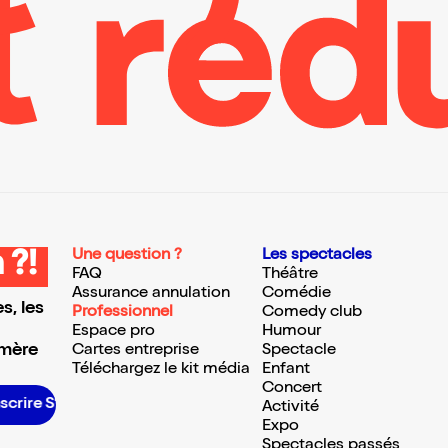
Une question ?
Les spectacles
 ?!
FAQ
Théâtre
Assurance annulation
Comédie
s, les
Professionnel
Comedy club
Espace pro
Humour
 mère
Cartes entreprise
Spectacle
Téléchargez le kit média
Enfant
Concert
crire S’inscrire S’inscrire S’inscrire S’inscrire S’inscrire S’inscrire S’inscrire S’inscrire S’inscrire S’inscrire S’inscrire
Activité
Expo
Spectacles passés