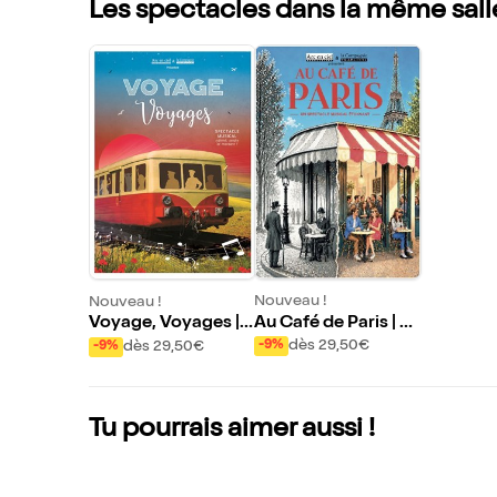
Les spectacles dans la même sall
Nouveau !
Nouveau !
Au Café de Paris | R
Voyage, Voyages |
eims
Reims
dès 29,50€
dès 29,50€
-9%
-9%
Tu pourrais aimer aussi !