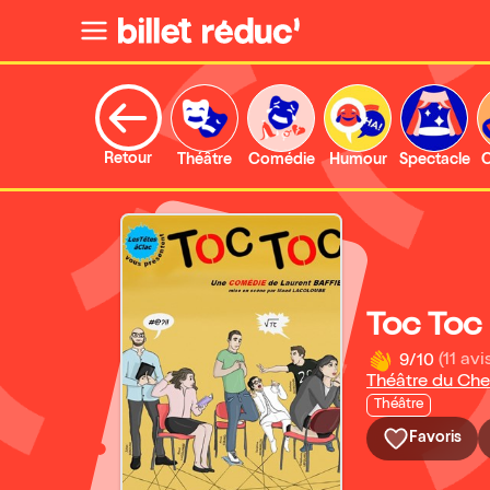
Retour
Théâtre
Comédie
Humour
Spectacle
C
Toc Toc
9/10
(11 avi
Théâtre du Che
Théâtre
Favoris