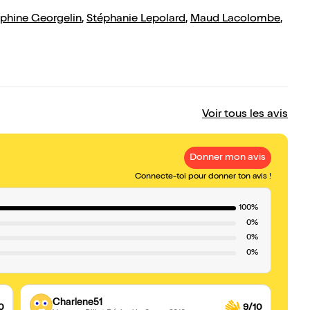
phine Georgelin
,
Stéphanie Lepolard
,
Maud Lacolombe
,
Voir tous les avis
Donner mon avis
Connecte-toi pour donner ton avis !
100%
0%
0%
0%
Charlene51
0
9/10