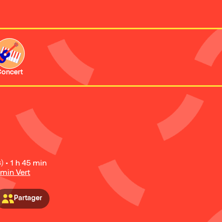
oncert
s)
•
1 h 45 min
min Vert
Partager