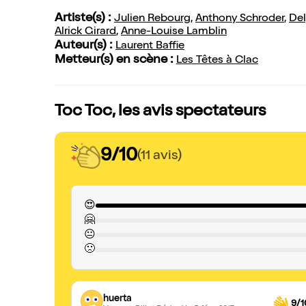
Artiste(s) :
Julien Rebourg
,
Anthony Schroder
,
Del
Alrick Girard
,
Anne-Louise Lamblin
Auteur(s) :
Laurent Baffie
Metteur(s) en scène :
Les Têtes à Clac
Toc Toc, les avis spectateurs
9/10
(11 avis)
😍
🤗
😐
🙁
huerta
9/1