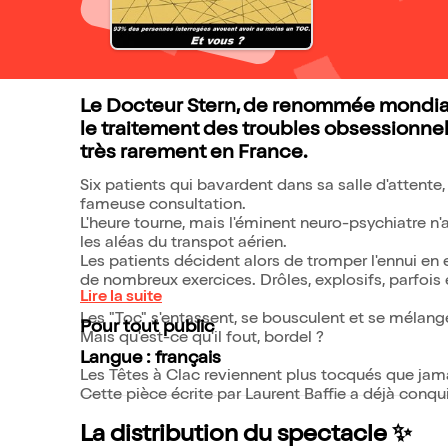
Le Docteur Stern, de renommée mondiale
le traitement des troubles obsessionnel
très rarement en France.
Six patients qui bavardent dans sa salle d'attent
fameuse consultation.
L'heure tourne, mais l'éminent neuro-psychiatre n
les aléas du transpot aérien.
Les patients décident alors de tromper l'ennui en 
de nombreux exercices. Drôles, explosifs, parfois
Lire la suite
Les "Toc" s'entassent, se bousculent et se mélang
Pour tout public
Mais qu'est-ce qu'il fout, bordel ?
Langue : français
Les Têtes à Clac reviennent plus tocqués que jamai
Cette pièce écrite par Laurent Baffie a déjà conq
La distribution du spectacle ✨