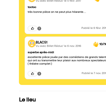
Vu avec Billet Réduc'
le 5 févr. 2017
toctoc
très bonne pièce on ne peut plus hilarante....
Publié
le 6 févr. 20
BLAC51
10/1
Vu avec Billet Réduc'
le 6 nov. 2016
superbe après-midi
excellente pièce jouée par des comédiens de grands talen
qui ont su transmettre leur plaisir aux nombreux spectateur
( théatre complet )
Publié
le 7 nov. 20
Le lieu