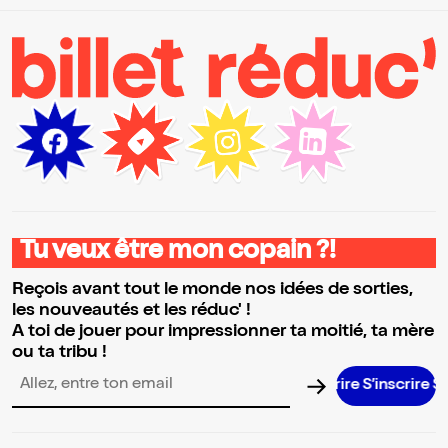
Tu veux être mon copain ?!
Reçois avant tout le monde nos idées de sorties,
les nouveautés et les réduc' !
A toi de jouer pour impressionner ta moitié, ta mère
ou ta tribu !
S’inscrire S’i
Adresse email pour la newsletter