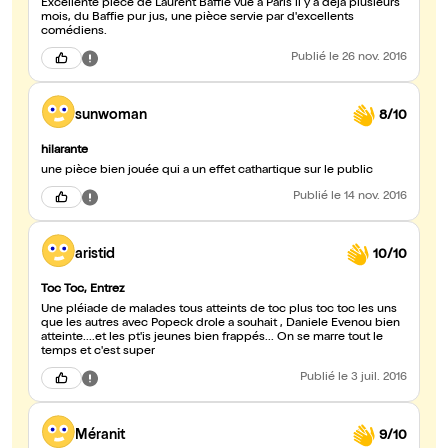
Excellente pièce de Laurent Baffie vue à Paris il y a déjà plusieurs
mois, du Baffie pur jus, une pièce servie par d'excellents
comédiens.
Publié
le 26 nov. 2016
sunwoman
8/10
hilarante
une pièce bien jouée qui a un effet cathartique sur le public
Publié
le 14 nov. 2016
aristid
10/10
Toc Toc, Entrez
Une pléiade de malades tous atteints de toc plus toc toc les uns
que les autres avec Popeck drole a souhait , Daniele Evenou bien
atteinte....et les pt'is jeunes bien frappés... On se marre tout le
temps et c'est super
Publié
le 3 juil. 2016
Méranit
9/10