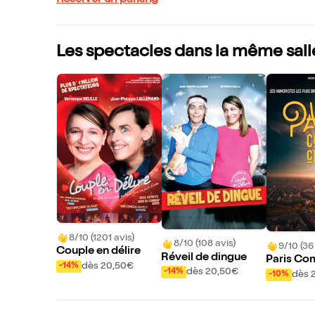
Réserver un parking
Les spectacles dans la même sall
8/10 (1201 avis)
8/10 (108 avis)
9/10 (36
Couple en délire
Réveil de dingue
Paris Co
dès 20,50€
-14%
dès 20,50€
-14%
dès 
-10%