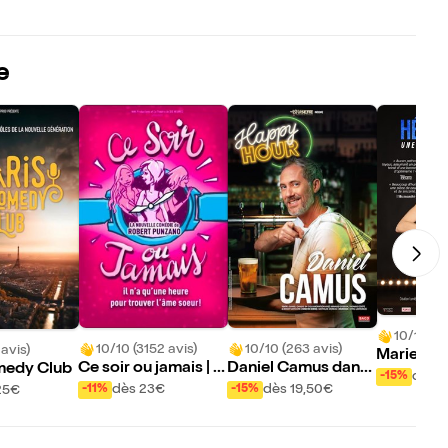
e
10/10 (59
10/10 (3152 avis)
10/10 (263 avis)
 avis)
Marie-Cla
Ce soir ou jamais | R
Daniel Camus dans
medy Club
dans Hépa
dès 1
-15%
ouen
Happy Hour
dès 23€
dès 19,50€
-11%
-15%
25€