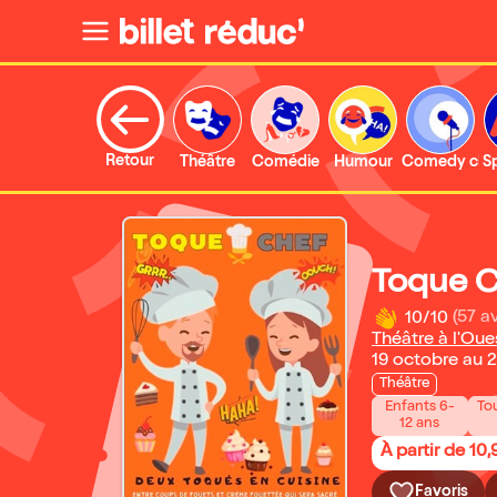
Retour
Théâtre
Comédie
Humour
Comedy clu
S
Toque 
10/10
(57 av
Théâtre à l'Oue
19 octobre au 
Théâtre
Enfants 6-
Tou
12 ans
À partir de 10,
Favoris