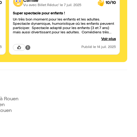
Camille
0
10/10
Vu avec Billet Réduc'
le 7 juil. 2025
Super spectacle pour enfants !
Top!
Un très bon moment pour les enfants et les adultes.
Un su
Spectacle dynamique, humoristique où les enfants peuvent
participer. Spectacle adapté pour les enfants (3 et 7 ans)
mais aussi divertissant pour les adultes. Comédiens très
sympathiques. Un super moment passé avec les enfants, je
Voir plus
recommande.
25
Publié
le 14 juil. 2025
 à Rouen
en
Rouen