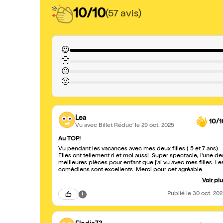
10/10
(57 avis)
😍
🤗
😐
🙁
Lea
10/1
Vu avec Billet Réduc'
le 29 oct. 2025
Au TOP!
Vu pendant les vacances avec mes deux filles ( 5 et 7 ans).
Elles ont tellement ri et moi aussi. Super spectacle, l'une de
meilleures pièces pour enfant que j'ai vu avec mes filles. Le
comédiens sont excellents. Merci pour cet agréable
moment. Je conseille vraiment aux familles de le voir. 😊
Voir pl
Publié
le 30 oct. 20