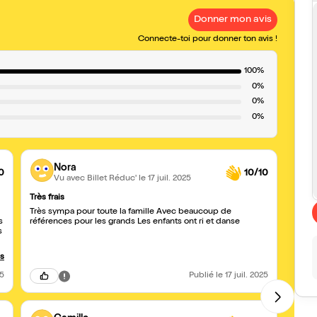
Donner mon avis
Connecte-toi pour donner ton avis !
100%
0%
0%
0%
Nora
0
10/10
Vu avec Billet Réduc'
le 17 juil. 2025
Très frais
Je r
Très sympa pour toute la famille Avec beaucoup de
Très 
s
références pour les grands Les enfants ont ri et danse
que p
s
us
25
Publié
le 17 juil. 2025