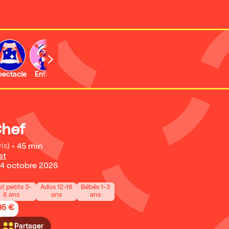
b
pectacle
Enfant
Concert
Activité
Chef
is)
•
45 min
st
24 octobre 2026
t petits 3-
Ados 12-16
Bébés 1-3
6 ans
ans
ans
95 €
Partager