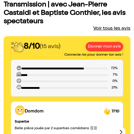
Transmission | avec Jean-Pierre
Castaldi et Baptiste Gonthier, les avis
spectateurs
Voir tous les avis
8/10
(15 avis)
Donner mon avis
Connecte-toi pour donner ton avis !
😍
72%
🤗
7%
😐
0%
🙁
21%
Domdom
7/10
Superbe
Un
Si
Belle pièce jouée par 2 superbes comédiens 👏👏
ce