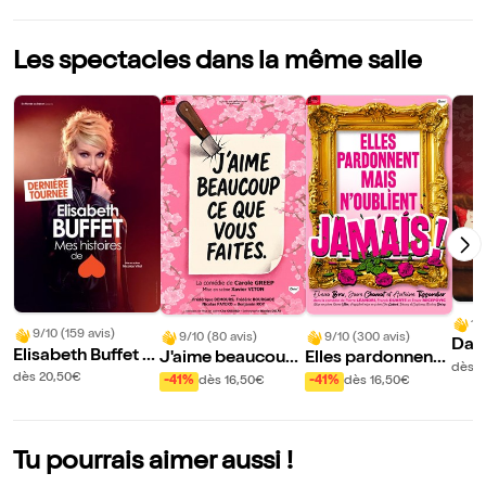
Les spectacles dans la même salle
10
9/10 (159 avis)
9/10 (80 avis)
9/10 (300 avis)
Davi
Elisabeth Buffet d
J'aime beaucoup
Elles pardonnent
ti
dès 
ans Mes histoires
ce que vous faites
mais n'oublient ja
dès 20,50€
-41%
dès 16,50€
-41%
dès 16,50€
de coeur
mais !
Tu pourrais aimer aussi !