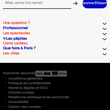
S’inscrire S’inscrire S’inscrire S’
Adresse email pour la newsletter
Une question ?
Professionnel
Les spectacles
✨Les pépites
Carte cadeau
Que faire à Paris ?
Les villes
Paiements sécurisés
Conditions générales
Politique de confidentialité
Mentions légales et CGU
Chartes cookies
Plateforme d'éthique et de conformité
Accessibilité
Gestion des cookies