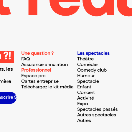
Une question ?
Les spectacles
 ?!
FAQ
Théâtre
Assurance annulation
Comédie
s, les
Professionnel
Comedy club
Espace pro
Humour
 mère
Cartes entreprise
Spectacle
Téléchargez le kit média
Enfant
Concert
inscrire S’inscrire S’inscrire S’inscrire S’inscrire S’inscrire S’inscrire S’inscrire S’inscrire S’inscrire S’inscrire S’inscrire
Activité
Expo
Spectacles passés
Autres spectacles
Autres