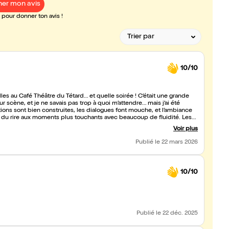
er mon avis
pour donner ton avis !
10/10
lles au Café Théâtre du Tétard… et quelle soirée ! C’était une grande
r scène, et je ne savais pas trop à quoi m’attendre… mais j’ai été
ations sont bien construites, les dialogues font mouche, et l’ambiance
e du rire aux moments plus touchants avec beaucoup de fluidité. Les
rgie sur scène. Et voir mon ami jouer pour la première fois… c’était un
Voir plus
ace, naturel et convaincant. Une soirée que je ne suis pas prêt d’oublier.
Publié
le 22 mars 2026
10/10
Publié
le 22 déc. 2025