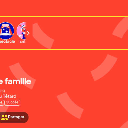
b
pectacle
Enfant
Concert
Activité
e famille
is)
u Têtard
ie
Succès
Partager