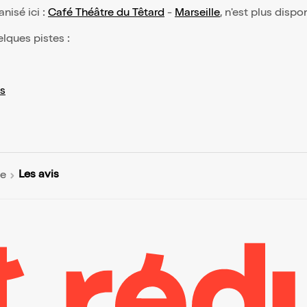
anisé ici :
Café Théâtre du Têtard
-
Marseille
, n'est plus dispo
elques pistes :
s
Les avis
le