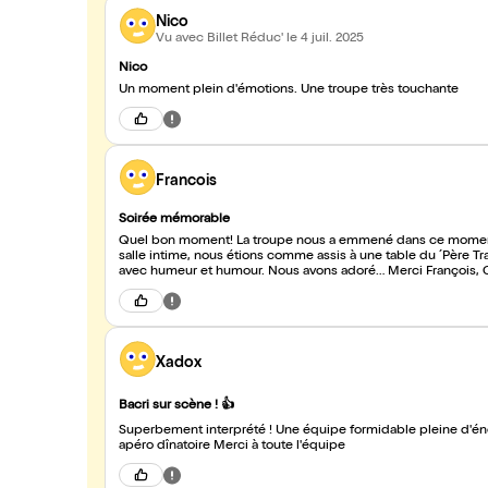
Nico
Vu avec Billet Réduc'
le 4 juil. 2025
Nico
Un moment plein d'émotions. Une troupe très touchante
Francois
Soirée mémorable
Quel bon moment! La troupe nous a emmené dans ce moment de
salle intime, nous étions comme assis à une table du ´Père Tra
avec humeur et humour. Nous avons adoré… Merci François, G
Xadox
Bacri sur scène ! 👍
Superbement interprété ! Une équipe formidable pleine d'énergie. On a passé une soirée très sympas qui s'est term
apéro dînatoire Merci à toute l'équipe