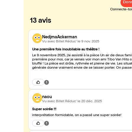
Donn
Connecte-toi 
13 avis
NedjmaAckerman
Vu avec Billet Réduc'
le 9 nov. 2025
Une première fois inoubliable au théâtre !
Le 9 novembre 2025, j’ai assisté à la pièce Un air de deux fami
première pour moi, car je venais voir mon ami Tibo Van Hito su
bluffé ! La pièce est drôle, rythmée et pleine de vie. Les situ
générale donne vraiment envie de se laisser porter. On pass
comédiens sont excellents et très investis, avec une belle éne
moment particulier, rempli de fierté ! Il était vraiment à sa pl
Hâte de revivre ça !
naou
Vu avec Billet Réduc'
le 20 déc. 2025
Super soirée !!!
interprétation formidable, on a passé une super soirée!