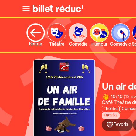
Retour
Théâtre
Comédie
Humour
Comedy clu
S
Un air d
10/10
(13 av
Café Théâtre d
Théâtre
Coméd
Familial
Favoris