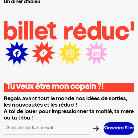
Un diner d'adieu
Tu veux être mon copain ?!
Reçois avant tout le monde nos idées de sorties,
les nouveautés et les réduc' !
A toi de jouer pour impressionner ta moitié, ta mère
ou ta tribu !
S’inscrire S’inscrire S’insc
Adresse email pour la newsletter