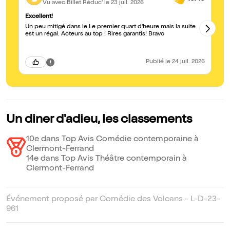
Vu avec Billet Réduc'
le 23 juil. 2026
Excellent!
Bo
Un peu mitigé dans le Le premier quart d'heure mais la suite
Po
est un régal. Acteurs au top ! Rires garantis! Bravo
Publié
le 24 juil. 2026
Un diner d'adieu, les classements
10e dans Top Avis Comédie contemporaine à
Clermont-Ferrand
14e dans Top Avis Théâtre contemporain à
Clermont-Ferrand
Événement proposé par Comédie des Volcans - L-D-23-
961