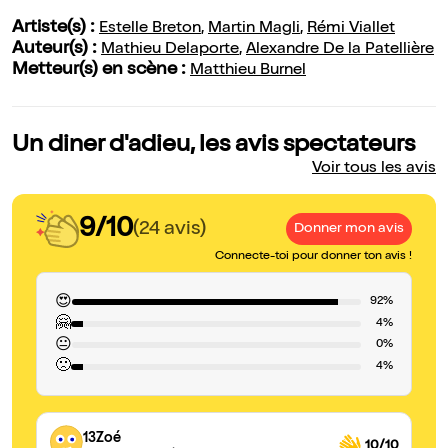
Artiste(s) :
Estelle Breton
,
Martin Magli
,
Rémi Viallet
Auteur(s) :
Mathieu Delaporte
,
Alexandre De la Patellière
Metteur(s) en scène :
Matthieu Burnel
Un diner d'adieu, les avis spectateurs
Voir tous les avis
9/10
(24 avis)
Donner mon avis
Connecte-toi pour donner ton avis !
😍
92%
🤗
4%
😐
0%
🙁
4%
13Zoé
10/10