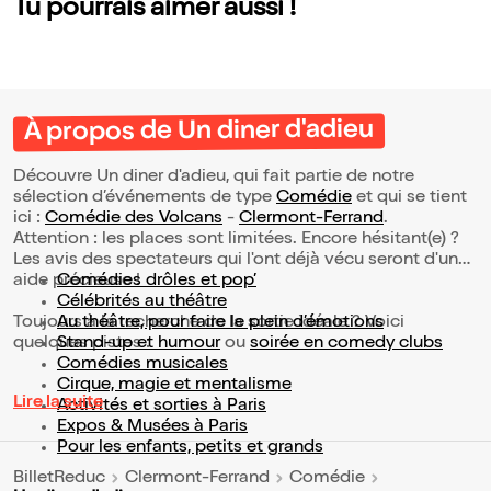
Tu pourrais aimer aussi !
À propos de Un diner d'adieu
Découvre Un diner d'adieu, qui fait partie de notre
sélection d’événements de type
Comédie
et qui se tient
ici :
Comédie des Volcans
-
Clermont-Ferrand
.
Attention : les places sont limitées. Encore hésitant(e) ?
Les avis des spectateurs qui l'ont déjà vécu seront d'une
aide précieuse !
Comédies drôles et pop’
Célébrités au théâtre
Toujours à la recherche de la sortie idéale ? Voici
Au théâtre, pour faire le plein d’émotions
quelques pistes :
Stand-up et humour
ou
soirée en comedy clubs
Comédies musicales
Cirque, magie et mentalisme
Lire la suite
Activités et sorties à Paris
Expos & Musées à Paris
Pour les enfants, petits et grands
BilletReduc
Clermont-Ferrand
Comédie