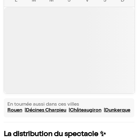
L
M
M
J
V
S
D
En tournée aussi dans ces villes
Rouen
Décines Charpieu
Châteaugiron
Dunkerque
La distribution du spectacle ✨