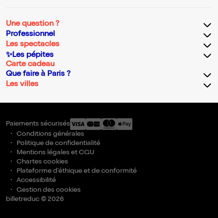
Une question ?
Professionnel
Les spectacles
✨Les pépites
Carte cadeau
Que faire à Paris ?
Les villes
Paiements sécurisés
Conditions générales
Politique de confidentialité
Mentions légales et CGU
Chartes cookies
Plateforme d'éthique et de conformité
Accessibilité
Gestion des cookies
billetreduc © 2026