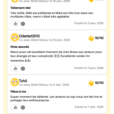
Vu avec Billet Réduc'
le 10 janv. 2026
Tellement réel
Très drôle, Méli est pétillante et Mike est très bon dans ses
multiples rôles, merci c'était très agréable
Publié
le 11 janv. 2026
Odette13013
10/10
Vu avec Billet Réduc'
le 10 janv. 2026
Rires assurés
Merci pour cet excellent moment de rires Bravo aux acteurs pour
leur énergie et leur complicité 👏👏 Excellente soirée On
reviendra 👍👍
Publié
le 11 janv. 2026
Tchô
10/10
Vu avec Billet Réduc'
le 6 déc. 2025
Pièce à rire
Super moment de détente. Les acteurs au top nous ont fait rire et
partager leur enthousiasme.
Publié
le 7 déc. 2025