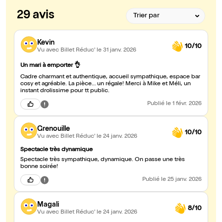
29 avis
Kevin
10/10
Vu avec Billet Réduc'
le 31 janv. 2026
Un mari à emporter 👌
Cadre charmant et authentique, accueil sympathique, espace bar
cosy et agréable. La pièce… un régale! Merci à Mike et Méli, un
instant drolissime pour tt public.
Publié
le 1 févr. 2026
Grenouille
10/10
Vu avec Billet Réduc'
le 24 janv. 2026
Spectacle très dynamique
Spectacle très sympathique, dynamique. On passe une très
bonne soirée!
Publié
le 25 janv. 2026
Magali
8/10
Vu avec Billet Réduc'
le 24 janv. 2026