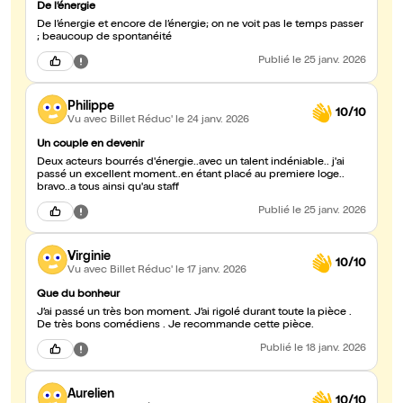
De l’énergie
De l’énergie et encore de l’énergie; on ne voit pas le temps passer
; beaucoup de spontanéité
Publié
le 25 janv. 2026
Philippe
10/10
Vu avec Billet Réduc'
le 24 janv. 2026
Un couple en devenir
Deux acteurs bourrés d'énergie..avec un talent indéniable.. j'ai
passé un excellent moment..en étant placé au premiere loge..
bravo..a tous ainsi qu'au staff
Publié
le 25 janv. 2026
Virginie
10/10
Vu avec Billet Réduc'
le 17 janv. 2026
Que du bonheur
J’ai passé un très bon moment. J’ai rigolé durant toute la pièce .
De très bons comédiens . Je recommande cette pièce.
Publié
le 18 janv. 2026
Aurelien
10/10