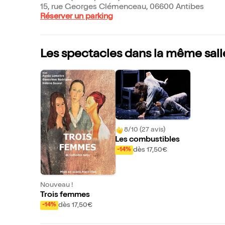
15, rue Georges Clémenceau, 06600 Antibes
Réserver un parking
Les spectacles dans la même sall
8/10 (27 avis)
Les combustibles
dès 17,50€
-14%
Nouveau !
Trois femmes
dès 17,50€
-14%