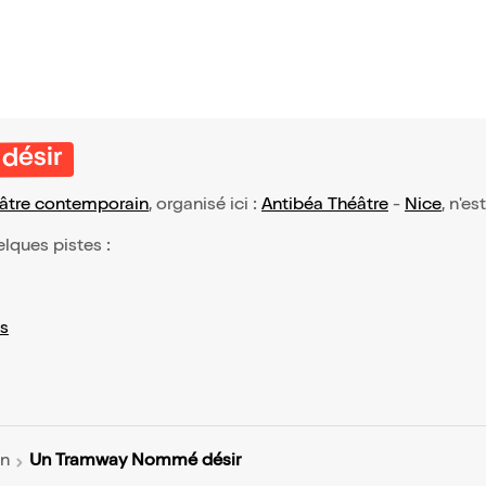
désir
âtre contemporain
, organisé ici :
Antibéa Théâtre
-
Nice
, n'e
elques pistes :
s
Un Tramway Nommé désir
in