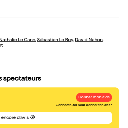
Nathalie Le Cann
,
Sébastien Le Roy
,
David Nahon
,
et
s spectateurs
Donner mon avis
Connecte-toi pour donner ton avis !
s encore d'avis 😭