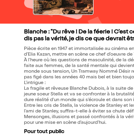
Blanche : "Du rêve ! De la féerie ! C'est
dis pas la vérité, je dis ce que devrait êtr
Pièce écrite en 1947 et immortalisée au cinéma en
d'Elia Kazan, mettre en scène ce chef d'oeuvre d
À l'heure où les questions de masculinité, de la d
faite aux femmes, de la santé mentale qui devient
monde sous tension, Un Tramway Nommé Désir réun
pas figé dans les années 40 mais bel et bien toujou
L'intrigue :
La fragile et rêveuse Blanche Dubois, à la suite de
jeune soeur Stella et va se confronter à la brutali
dure réalité d'un monde qui s'écroule et dans son
Entre les cris de Stella, la violence de Stanley et
l'ami de Stanley, suffira-t-elle à éviter sa chute déf
Mensonges, illusions et passé confrontés à la vérit
pour une mise en scène d'aujourd'hui.
Pour tout public