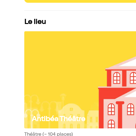
Le lieu
Antibéa Théâtre
Théâtre (~ 104 places)