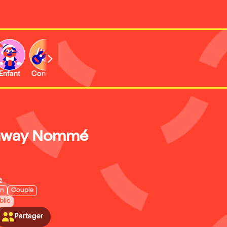
Enfant
Concert
Activité
mway Nommé
e
on
Couple
blic
Partager