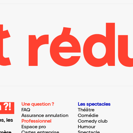
Une question ?
Les spectacles
 ?!
FAQ
Théâtre
Assurance annulation
Comédie
s, les
Professionnel
Comedy club
Espace pro
Humour
 mère
Cartes entreprise
Spectacle