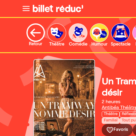
Retour
Théâtre
Comédie
Humour
Spectacle
Un Tra
désir
2 heures
Antibéa Théâtr
Théâtre
Réflexi
Familial
Tout pu
Favoris