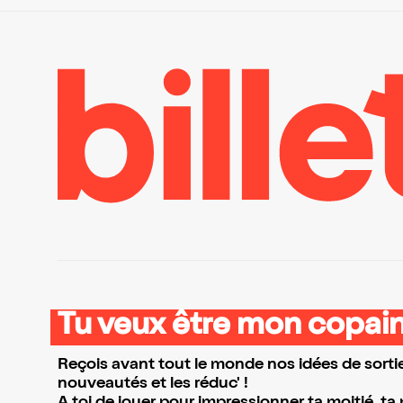
Tu veux être mon copain
Reçois avant tout le monde nos idées de sortie
nouveautés et les réduc' !
A toi de jouer pour impressionner ta moitié, ta