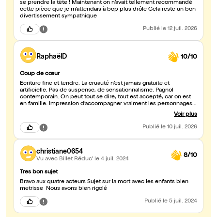
se prendre la tête ! Maintenant on n’avait tellement recommandé
cette pièce que je m’attendais à bcp plus drôle Cela reste un bon
divertissement sympathique
Publié
le 12 juil. 2026
RaphaëlD
10/10
Coup de cœur
Écriture fine et tendre. La cruauté n’est jamais gratuite et
artificielle. Pas de suspense, de sensationnalisme. Pagnol
contemporain. On peut tout se dire, tout est accepté, car on est
en famille. Impression d’accompagner vraiment les personnages.
Excellents comédiens. Mention particulière à Marie Le Cam.
Voir plus
Publié
le 10 juil. 2026
christiane0654
8/10
Vu avec Billet Réduc'
le 4 juil. 2024
Tres bon sujet
Bravo aux quatre acteurs Sujet sur la mort avec les enfants bien
metrisse Nous avons bien rigolé
Publié
le 5 juil. 2024