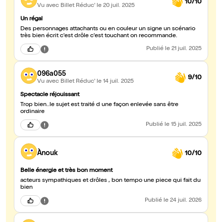
10/10
Vu avec Billet Réduc'
le 20 juil. 2025
Un régal
Des personnages attachants ou en couleur un signe un scénario
très bien écrit c'est drôle c'est touchant on recommande.
Publié
le 21 juil. 2025
096a055
9/10
Vu avec Billet Réduc'
le 14 juil. 2025
Spectacle réjouissant
Trop bien..le sujet est traité d une façon enlevée sans être
ordinaire
Publié
le 15 juil. 2025
Ànouk
10/10
Belle énergie et très bon moment
acteurs sympathiques et drôles , bon tempo une piece qui fait du
bien
Publié
le 24 juil. 2026