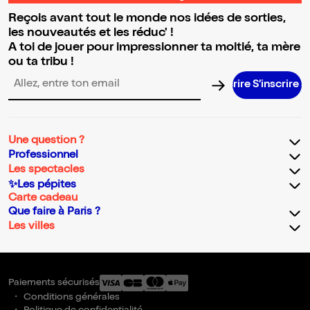
Reçois avant tout le monde nos idées de sorties,
les nouveautés et les réduc' !
A toi de jouer pour impressionner ta moitié, ta mère
ou ta tribu !
S’inscrire S’i
Adresse email pour la newsletter
Une question ?
Professionnel
Les spectacles
✨Les pépites
Carte cadeau
Que faire à Paris ?
Les villes
Paiements sécurisés
Conditions générales