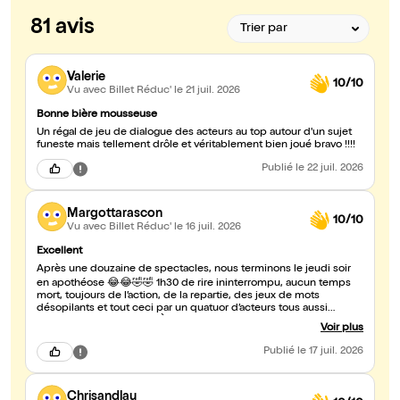
81 avis
Valerie
10/10
Vu avec Billet Réduc'
le 21 juil. 2026
Bonne bière mousseuse
Un régal de jeu de dialogue des acteurs au top autour d'un sujet
funeste mais tellement drôle et véritablement bien joué bravo !!!!
Publié
le 22 juil. 2026
Margottarascon
10/10
Vu avec Billet Réduc'
le 16 juil. 2026
Excellent
Après une douzaine de spectacles, nous terminons le jeudi soir
en apothéose 😂😂🤣🤣 1h30 de rire ininterrompu, aucun temps
mort, toujours de l’action, de la repartie, des jeux de mots
désopilants et tout ceci par un quatuor d’acteurs tous aussi
talentueux et excellents. À voir sans tarder, un véritable remède
Voir plus
contre la morosité. Nous recommandons 100%
Publié
le 17 juil. 2026
Chrisandlau