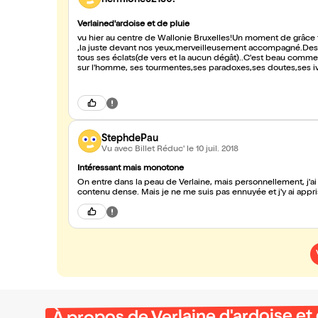
Verlained'ardoise et de pluie
vu hier au centre de Wallonie Bruxelles!Un moment de grâce t
,la juste devant nos yeux,merveilleusement accompagné.Des 
tous ses éclats(de vers et la aucun dégât)..C'est beau comme d
sur l'homme, ses tourmentes,ses paradoxes,ses doutes,ses iv
l'excellence,âcres fruits de la passion,le "bougre" vieillissant,
Contrescarpe!Soyez au rendez vous!
StephdePau
Vu avec Billet Réduc'
le 10 juil. 2018
Intéressant mais monotone
On entre dans la peau de Verlaine, mais personnellement, j'ai
contenu dense. Mais je ne me suis pas ennuyée et j'y ai appr