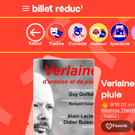
Retour
Théâtre
Comédie
Humour
Spectacle
Verlaine
pluie
9/10
(12 avi
Albatros Théât
Théâtre
Favoris