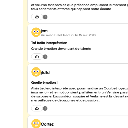
et volume tant paroles que présence emplissent le moment pa
tous sentiments et force qui happent notre écoute
jem
Vu avec Billet Réduc'
le 15 avr. 2018
Tré belle interprétation
Grande émotion devant ant de talents
jfdfd
Quelle émotion !
Alain Leclerc interprète avec gourmandise un Courbet joyeux e
incarne ici- et le mot convient parfaitement- un Verlaine pas
de sa poésie. L'accordéon soupire et Verlaine est là, devant 
merveilleuse de débauches et de passion...
Cortez