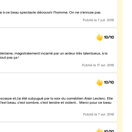
râce à ce beau spectacle découvrir l'homme. On ne s'ennuie pas.
Publié
le 7 juil. 2018
10/10
aine, magistralement incarné par un acteur très talentueux, à la
out pas ça !
Publié
le 17 avr. 2018
10/10
escarpe et j'ai été subjugué par la voix du comédien Alain Leclerc. Elle
'est beau, c'est sombre, c'est tendre et violent... Merci pour ce beau
Publié
le 7 avr. 2018
10/10