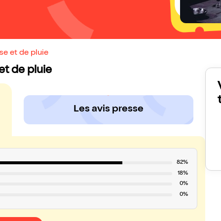
se et de pluie
 et de pluie
Les avis presse
82%
18%
0%
0%