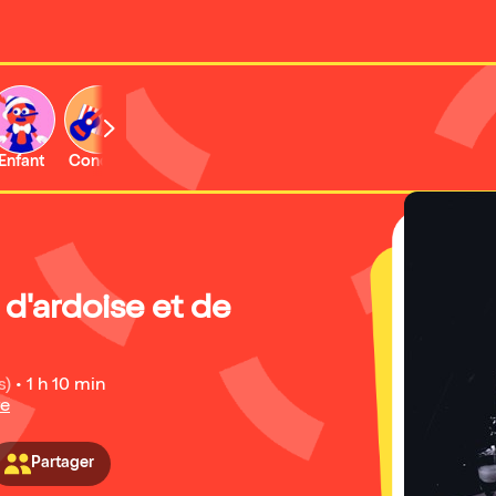
Enfant
Concert
Activité
 d'ardoise et de
s)
•
1 h 10 min
re
Partager