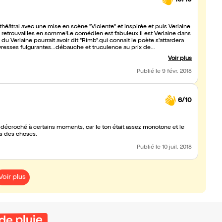
héâtral avec une mise en scène "Violente" et inspirée et puis Verlaine
retrouvailles en somme!Le comédien est fabuleux:il est Verlaine dans
u Verlaine pourrait avoir dit "Rimb".qui connait le poète s'attardera
resses fulgurantes...débauche et truculence au prix de
"iambe" folle ,oeil égrillard entre geyser et volcan.Reprise à la
Voir plus
Publié
le 9 févr. 2018
6/10
 décroché à certains moments, car le ton était assez monotone et le
is des choses.
Publié
le 10 juil. 2018
Voir plus