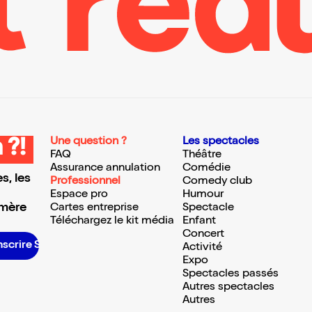
Une question ?
Les spectacles
 ?!
FAQ
Théâtre
Assurance annulation
Comédie
s, les
Professionnel
Comedy club
Espace pro
Humour
 mère
Cartes entreprise
Spectacle
Téléchargez le kit média
Enfant
Concert
S’inscrire S’inscrire S’inscrire S’inscrire S’inscrire S’inscrire S’inscrire S’inscrire S’inscrire S’inscrire S’inscrire S’inscrire
Activité
Expo
Spectacles passés
Autres spectacles
Autres