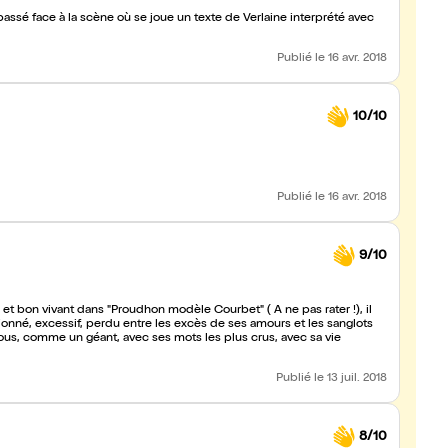
ssé face à la scène où se joue un texte de Verlaine interprété avec
Publié
le 16 avr. 2018
10/10
Publié
le 16 avr. 2018
9/10
t bon vivant dans "Proudhon modèle Courbet" ( A ne pas rater !), il
sionné, excessif, perdu entre les excès de ses amours et les sanglots
nous, comme un géant, avec ses mots les plus crus, avec sa vie
Publié
le 13 juil. 2018
8/10