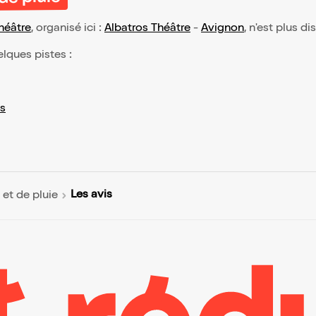
de pluie
héâtre
, organisé ici :
Albatros Théâtre
-
Avignon
, n'est plus d
elques pistes :
s
Les avis
 et de pluie