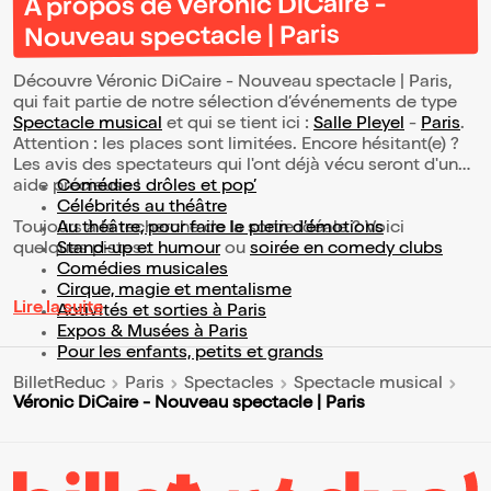
À propos de Véronic DiCaire -
Nouveau spectacle | Paris
Découvre Véronic DiCaire - Nouveau spectacle | Paris,
qui fait partie de notre sélection d’événements de type
Spectacle musical
et qui se tient ici :
Salle Pleyel
-
Paris
.
Attention : les places sont limitées. Encore hésitant(e) ?
Les avis des spectateurs qui l'ont déjà vécu seront d'une
aide précieuse !
Comédies drôles et pop’
Célébrités au théâtre
Toujours à la recherche de la sortie idéale ? Voici
Au théâtre, pour faire le plein d’émotions
quelques pistes :
Stand-up et humour
ou
soirée en comedy clubs
Comédies musicales
Cirque, magie et mentalisme
Lire la suite
Activités et sorties à Paris
Expos & Musées à Paris
Pour les enfants, petits et grands
BilletReduc
Paris
Spectacles
Spectacle musical
Véronic DiCaire - Nouveau spectacle | Paris