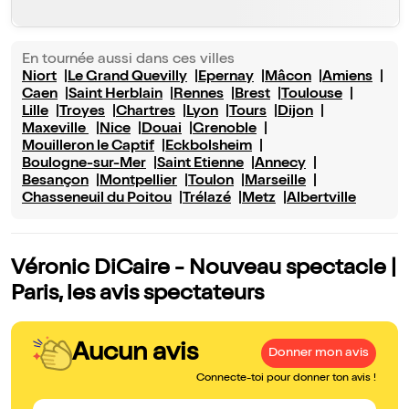
En tournée aussi dans ces villes
Niort
Le Grand Quevilly
Epernay
Mâcon
Amiens
Caen
Saint Herblain
Rennes
Brest
Toulouse
Lille
Troyes
Chartres
Lyon
Tours
Dijon
Maxeville
Nice
Douai
Grenoble
Mouilleron le Captif
Eckbolsheim
Boulogne-sur-Mer
Saint Etienne
Annecy
Besançon
Montpellier
Toulon
Marseille
Chasseneuil du Poitou
Trélazé
Metz
Albertville
Véronic DiCaire - Nouveau spectacle |
Paris, les avis spectateurs
Aucun avis
Donner mon avis
Connecte-toi pour donner ton avis !