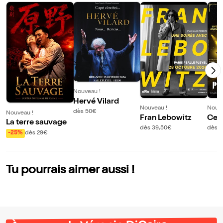
Nouveau !
Hervé Vilard
Nouveau !
Nouve
dès 50€
Nouveau !
Fran Lebowitz
Celt
La terre sauvage
dès 39,50€
dès 
-25%
dès 29€
Tu pourrais aimer aussi !