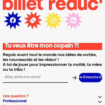
Tu veux être mon copain ?!
Reçois avant tout le monde nos idées de sorties,
les nouveautés et les réduc' !
A toi de jouer pour impressionner ta moitié, ta mère
ou ta tribu !
S’inscrire S’inscrir
Adresse email pour la newsletter
Une question ?
Professionnel