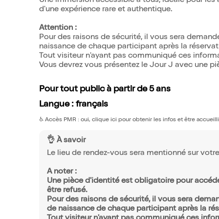
Une immersion accessible à tous, idéale pour les a
d'une expérience rare et authentique.
Attention :
Pour des raisons de sécurité, il vous sera demand
naissance de chaque participant après la réservatio
Tout visiteur n'ayant pas communiqué ces informat
Vous devrez vous présentez le Jour J avec une piè
Pour tout public à partir de 5 ans
Langue : français
♿️
Accès PMR : oui, clique ici pour obtenir les infos et être accueil
👌 À savoir
Le lieu de rendez-vous sera mentionné sur votre 
A noter :
Une pièce d'identité est obligatoire pour accéde
être refusé.
Pour des raisons de sécurité, il vous sera dema
de naissance de chaque participant après la rése
Tout visiteur n'ayant pas communiqué ces inform