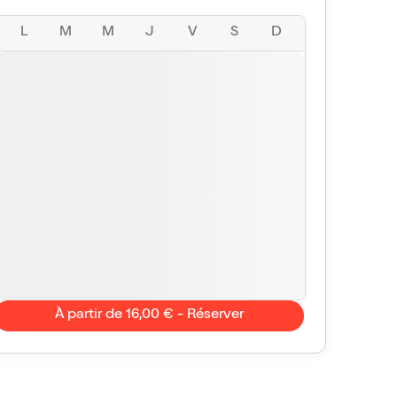
L
M
M
J
V
S
D
À partir de 16,00 € - Réserver