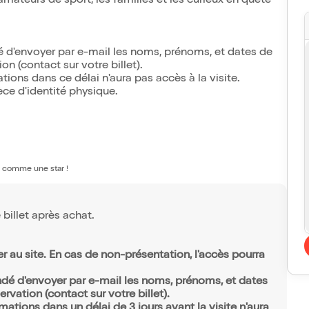
mateurs de sport, les familles et les curieux en quête
é d'envoyer par e-mail les noms, prénoms, et dates de
n (contact sur votre billet).
ions dans ce délai n'aura pas accès à la visite.
ce d'identité physique.
li comme une star !
billet après achat.
r au site. En cas de non-présentation, l'accès pourra
ndé d'envoyer par e-mail les noms, prénoms, et dates
rvation (contact sur votre billet).
ations dans un délai de 3 jours avant la visite n'aura