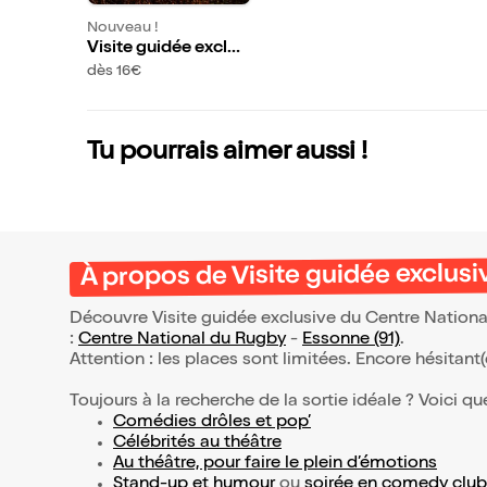
Nouveau !
Visite guidée exclus
ive du Centre Natio
dès 16€
nal de Rugby de Ma
rcoussis
Tu pourrais aimer aussi !
À propos de Visite guidée exclus
Découvre Visite guidée exclusive du Centre Nationa
:
Centre National du Rugby
-
Essonne (91)
.
Attention : les places sont limitées. Encore hésitant
Toujours à la recherche de la sortie idéale ? Voici qu
Comédies drôles et pop’
Célébrités au théâtre
Au théâtre, pour faire le plein d’émotions
Stand-up et humour
ou
soirée en comedy club