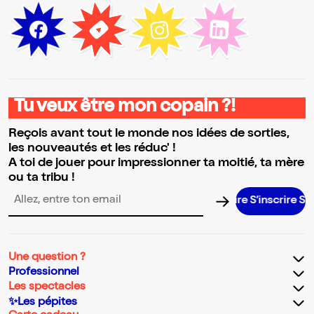
Tu veux être mon copain ?!
Reçois avant tout le monde nos idées de sorties,
les nouveautés et les réduc' !
A toi de jouer pour impressionner ta moitié, ta mère
ou ta tribu !
S’inscrire S’inscri
Adresse email pour la newsletter
Une question ?
Professionnel
Les spectacles
✨Les pépites