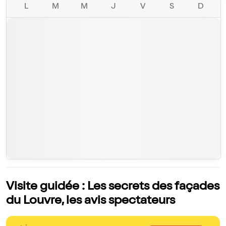
L
M
M
J
V
S
D
Visite guidée : Les secrets des façades
du Louvre, les avis spectateurs