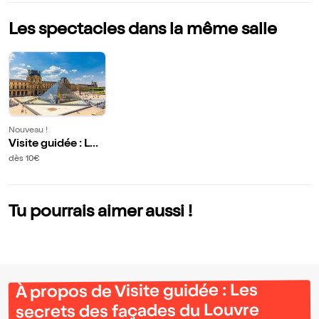
Les spectacles dans la même salle
Nouveau !
Visite guidée : Les
secrets des façad
dès 10€
es du Louvre
Tu pourrais aimer aussi !
À propos de Visite guidée : Les
secrets des façades du Louvre