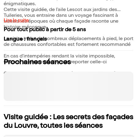
énigmatiques.
Cette visite guidée, de l'aile Lescot aux jardins des
Tuileries, vous entraine dans un voyage fascinant à
Lire la suite
travers les époques où chaque façade raconte une
histoire méconnue.
Pour tout public à partir de 5 ans
La visite inclut de nombreux déplacements à pied, le port
Langue : français
de chaussures confortables est fortement recommandé
En cas d'intempéries rendant la visite impossible,
Prochaines séances
Cultival se réserve le droit de reporter celle-ci
Cette visite ne donne pas accès aux espaces intérieurs
du musée du Louvre.
Visite guidée : Les secrets des façades
du Louvre, toutes les séances