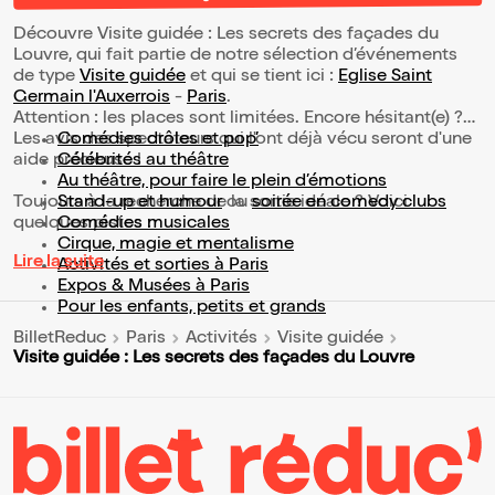
Découvre Visite guidée : Les secrets des façades du
Louvre, qui fait partie de notre sélection d’événements
de type
Visite guidée
et qui se tient ici :
Eglise Saint
Germain l'Auxerrois
-
Paris
.
Attention : les places sont limitées. Encore hésitant(e) ?
Les avis des spectateurs qui l'ont déjà vécu seront d'une
Comédies drôles et pop’
aide précieuse !
Célébrités au théâtre
Au théâtre, pour faire le plein d’émotions
Toujours à la recherche de la sortie idéale ? Voici
Stand-up et humour
ou
soirée en comedy clubs
quelques pistes :
Comédies musicales
Cirque, magie et mentalisme
Lire la suite
Activités et sorties à Paris
Expos & Musées à Paris
Pour les enfants, petits et grands
BilletReduc
Paris
Activités
Visite guidée
Visite guidée : Les secrets des façades du Louvre