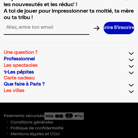
les nouveautés et les réduc' !
A toi de jouer pour impressionner ta moitié, ta mère
ou ta tribu !
S’inscri
Adresse email pour la newsletter
Une question ?
Professionnel
Les spectacles
✨Les pépites
Carte cadeau
Que faire à Paris ?
Les villes
Paiements sécurisés
Conditions générales
Politique de confidentialité
Mentions légales et CGU