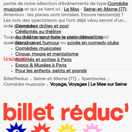
partie de notre sélection d’événements de type
Comédie
musicale
et qui se tient ici :
Le Mas
-
Seine-et-Marne (77)
.
Attention : les places sont limitées. Encore hésitant(e) ?
Les avis des spectateurs qui l'ont déjà vécu seront d'une
aide précieuse !
Comédies drôles et pop’
Célébrités au théâtre
Toujours à la recherche de la sortie idéale ? Voici
Au théâtre, pour faire le plein d’émotions
quelques pistes :
Stand-up et humour
ou
soirée en comedy clubs
Comédies musicales
Cirque, magie et mentalisme
Lire la suite
Activités et sorties à Paris
Expos & Musées à Paris
Pour les enfants, petits et grands
BilletReduc
Seine-et-Marne (77)
Spectacles
Voyage, Voyages | Le Mee sur Seine
Comédie musicale