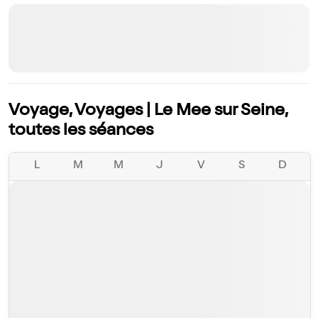
Voyage, Voyages | Le Mee sur Seine,
toutes les séances
L
M
M
J
V
S
D