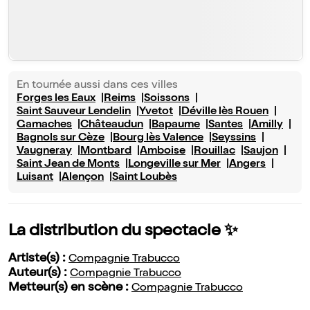
En tournée aussi dans ces villes
Forges les Eaux
Reims
Soissons
Saint Sauveur Lendelin
Yvetot
Déville lès Rouen
Gamaches
Châteaudun
Bapaume
Santes
Amilly
Bagnols sur Cèze
Bourg lès Valence
Seyssins
Vaugneray
Montbard
Amboise
Rouillac
Saujon
Saint Jean de Monts
Longeville sur Mer
Angers
Luisant
Alençon
Saint Loubès
La distribution du spectacle ✨
Artiste(s) :
Compagnie Trabucco
Auteur(s) :
Compagnie Trabucco
Metteur(s) en scène :
Compagnie Trabucco