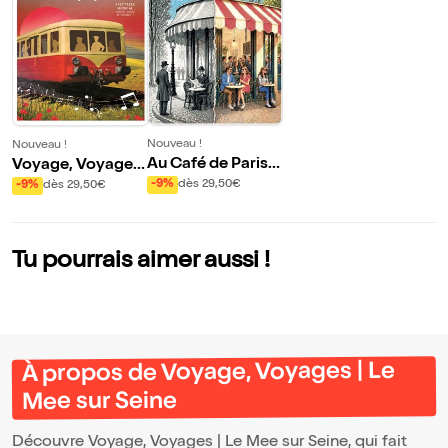
Nouveau !
Nouveau !
Au Café de Paris |
Voyage, Voyages
Le Mee sur Seine
| Le Mee sur Seine
-9%
dès 29,50€
-9%
dès 29,50€
Tu pourrais aimer aussi !
À propos de Voyage, Voyages | Le
Mee sur Seine
Découvre Voyage, Voyages | Le Mee sur Seine, qui fait