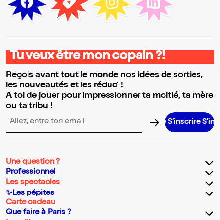
Tu veux être mon copain ?!
Reçois avant tout le monde nos idées de sorties,
les nouveautés et les réduc' !
A toi de jouer pour impressionner ta moitié, ta mère
ou ta tribu !
S’inscrire S’inscrire S’in
Adresse email pour la newsletter
Une question ?
Professionnel
Les spectacles
✨Les pépites
Carte cadeau
Que faire à Paris ?