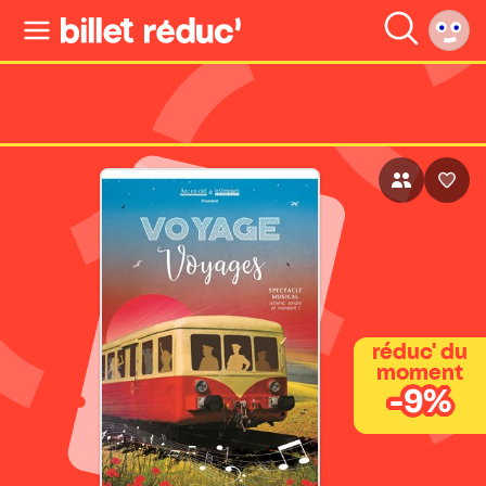
réduc' du
moment
-9%