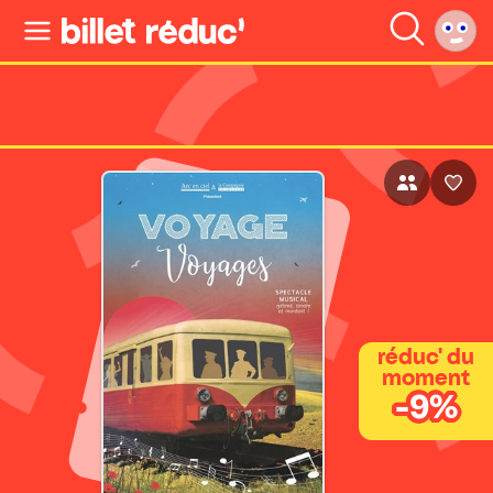
réduc' du
moment
-9%