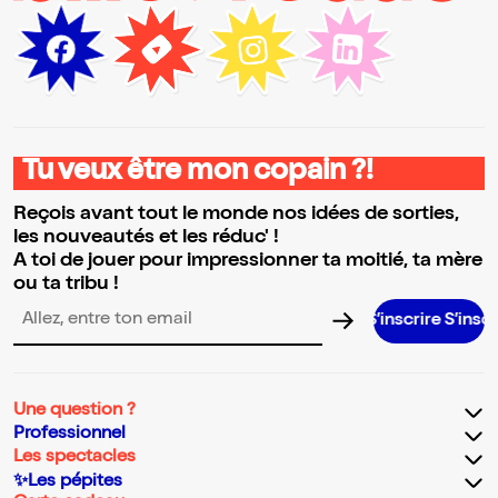
Tu veux être mon copain ?!
Reçois avant tout le monde nos idées de sorties,
les nouveautés et les réduc' !
A toi de jouer pour impressionner ta moitié, ta mère
ou ta tribu !
S’inscrire S’inscrire S’inscri
Adresse email pour la newsletter
Une question ?
Professionnel
Les spectacles
✨Les pépites