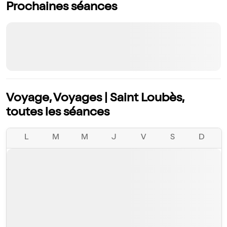
Prochaines séances
Voyage, Voyages | Saint Loubès,
toutes les séances
L
M
M
J
V
S
D