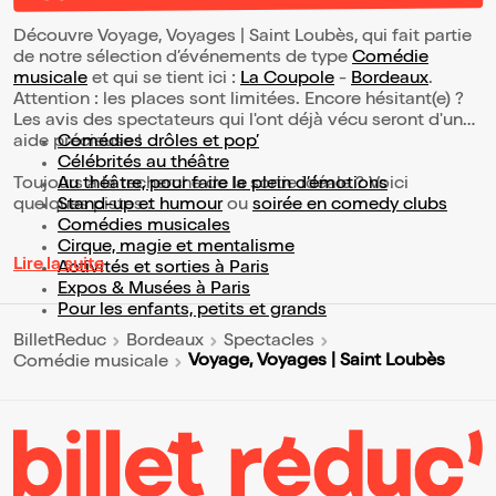
Découvre Voyage, Voyages | Saint Loubès, qui fait partie
de notre sélection d’événements de type
Comédie
musicale
et qui se tient ici :
La Coupole
-
Bordeaux
.
Attention : les places sont limitées. Encore hésitant(e) ?
Les avis des spectateurs qui l'ont déjà vécu seront d'une
aide précieuse !
Comédies drôles et pop’
Célébrités au théâtre
Toujours à la recherche de la sortie idéale ? Voici
Au théâtre, pour faire le plein d’émotions
quelques pistes :
Stand-up et humour
ou
soirée en comedy clubs
Comédies musicales
Cirque, magie et mentalisme
Lire la suite
Activités et sorties à Paris
Expos & Musées à Paris
Pour les enfants, petits et grands
BilletReduc
Bordeaux
Spectacles
Voyage, Voyages | Saint Loubès
Comédie musicale