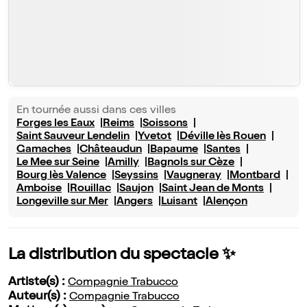
En tournée aussi dans ces villes
Forges les Eaux
Reims
Soissons
Saint Sauveur Lendelin
Yvetot
Déville lès Rouen
Gamaches
Châteaudun
Bapaume
Santes
Le Mee sur Seine
Amilly
Bagnols sur Cèze
Bourg lès Valence
Seyssins
Vaugneray
Montbard
Amboise
Rouillac
Saujon
Saint Jean de Monts
Longeville sur Mer
Angers
Luisant
Alençon
La distribution du spectacle ✨
Artiste(s) :
Compagnie Trabucco
Auteur(s) :
Compagnie Trabucco