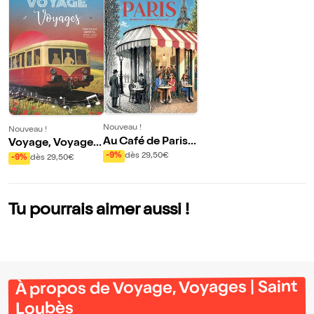
Nouveau !
Nouveau !
Au Café de Paris |
Voyage, Voyages
Saint-Loubès
| Saint Loubès
-9%
dès 29,50€
-9%
dès 29,50€
Tu pourrais aimer aussi !
À propos de Voyage, Voyages | Saint
Loubès