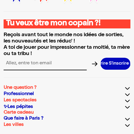
Tu veux être mon copain ?!
Reçois avant tout le monde nos idées de sorties,
les nouveautés et les réduc' !
A toi de jouer pour impressionner ta moitié, ta mère
ou ta tribu !
S’inscrire S’
Adresse email pour la newsletter
Une question ?
Professionnel
Les spectacles
✨Les pépites
Carte cadeau
Que faire à Paris ?
Les villes