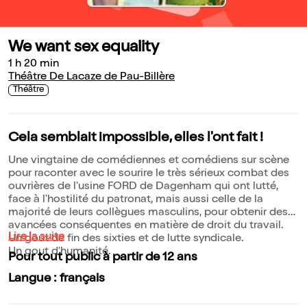
We want sex equality
1 h 20 min
Théâtre De Lacaze de Pau-Billère
Théâtre
Cela semblait impossible, elles l'ont fait !
Une vingtaine de comédiennes et comédiens sur scène
pour raconter avec le sourire le très sérieux combat des
ouvrières de l'usine FORD de Dagenham qui ont lutté,
face à l'hostilité du patronat, mais aussi celle de la
majorité de leurs collègues masculins, pour obtenir des
avancées conséquentes en matière de droit du travail.
Lire la suite
Un gout de fin des sixties et de lutte syndicale.
Un gout d'humanité.
Pour tout public à partir de 12 ans
Langue : français