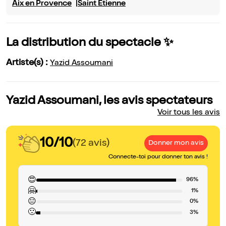
Aix en Provence
Saint Etienne
La distribution du spectacle ✨
Artiste(s) :
Yazid Assoumani
Yazid Assoumani, les avis spectateurs
Voir tous les avis
10/10
(72 avis)
Donner mon avis
Connecte-toi pour donner ton avis !
😍
96%
🤗
1%
😐
0%
🙁
3%