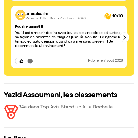
amiralsalihi
10/10
Vu avec Billet Réduc'
le 7 août 2026
Fou rire garanti !!
Tr
Yazid est à mourir de rire avec toutes ses anecdotes et surtout
No
sa façon de raconter les blagues jusqu’à la chute ! Le rythme le
fa
tempo et l’auto dérision quand ça arrive sans prévenir ! Je
eu
recommande ultra vivement !
dé
Publié
le 7 août 2026
Yazid Assoumani, les classements
34e dans Top Avis Stand up à La Rochelle