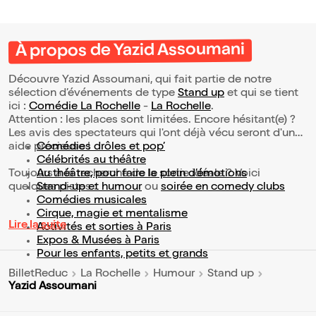
À propos de Yazid Assoumani
Découvre Yazid Assoumani, qui fait partie de notre
sélection d’événements de type
Stand up
et qui se tient
ici :
Comédie La Rochelle
-
La Rochelle
.
Attention : les places sont limitées. Encore hésitant(e) ?
Les avis des spectateurs qui l'ont déjà vécu seront d'une
aide précieuse !
Comédies drôles et pop’
Célébrités au théâtre
Toujours à la recherche de la sortie idéale ? Voici
Au théâtre, pour faire le plein d’émotions
quelques pistes :
Stand-up et humour
ou
soirée en comedy clubs
Comédies musicales
Cirque, magie et mentalisme
Lire la suite
Activités et sorties à Paris
Expos & Musées à Paris
Pour les enfants, petits et grands
BilletReduc
La Rochelle
Humour
Stand up
Yazid Assoumani