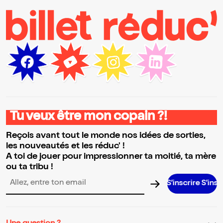
Tu veux être mon copain ?!
Reçois avant tout le monde nos idées de sorties,
les nouveautés et les réduc' !
A toi de jouer pour impressionner ta moitié, ta mère
ou ta tribu !
S’inscrire S’inscrire S’insc
Adresse email pour la newsletter