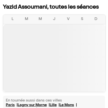
Yazid Assoumani, toutes les séances
L
M
M
J
V
S
D
En tournée aussi dans ces villes
Paris
Lagny sur Marne
Lille
Le Mans