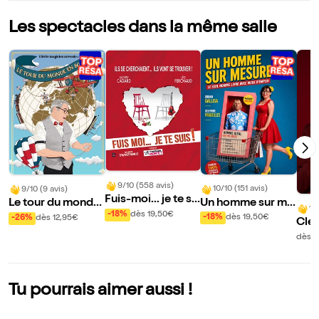
Les spectacles dans la même salle
9/10 (558 avis)
10/10 (151 avis)
9/10 (9 avis)
Fuis-moi... je te su
Un homme sur me
Le tour du monde
10
is !
-18%
dès 19,50€
sure
en 80 tours (ou pr
-18%
dès 19,50€
-26%
dès 12,95€
Clém
esque)
ns M
dès 2
Tu pourrais aimer aussi !