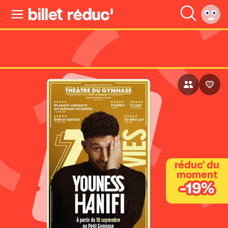
réduc' du
moment
-19%