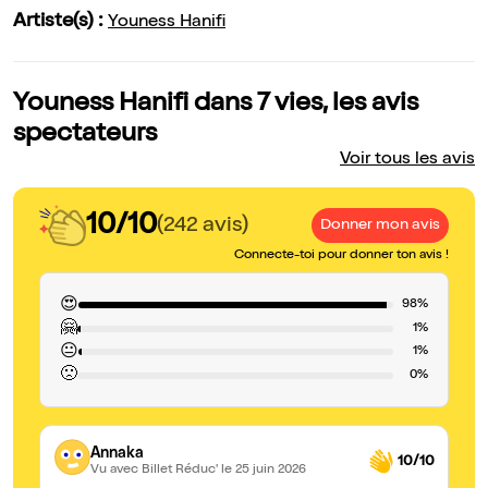
Artiste(s) :
Youness Hanifi
Youness Hanifi dans 7 vies, les avis
spectateurs
Voir tous les avis
10/10
(242 avis)
Donner mon avis
Connecte-toi pour donner ton avis !
😍
98%
🤗
1%
😐
1%
🙁
0%
Annaka
10/10
Vu avec Billet Réduc'
le 25 juin 2026