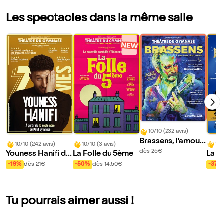
Les spectacles dans la même salle
10/10 (232 avis)
Brassens, l'amour
10/10 (242 avis)
10/10 (3 avis)
10
des mots
dès 25€
Youness Hanifi da
La Folle du 5ème
La B
ns 7 vies
-19%
dès 21€
-50%
dès 14,50€
-37
Tu pourrais aimer aussi !