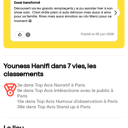
Essai transformé
Mo
Découvert via les grands remplaçants j ai pu assister hier à son
Yo
show solo . C'est drôle plein d auto dérision mais aussi d amour
dé
pour sa famille. Rires mais aussi émotion au rdv Merci pour ce
re
ég
moment 😁
C'
so
ha
Publié
le 26 juin 2026
Youness Hanifi dans 7 vies, les
classements
3e dans Top Avis Narratif à Paris
9e dans Top Avis Intéractions avec le public à
Paris
13e dans Top Avis Humour d’observation à Paris
38e dans Top Avis Stand up à Paris