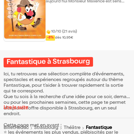
aujourd'hui Monsieur Maxence est sens
dessus dessous. Où sont passés son nez
retroussé, ses yeux chocolatés, sa petite
bouche pincée, ses oreilles allongées et ses
bras si musclés ? Une seule solution : partir
à l'aventure pour les retrouver ! Un décor
coloré, des comptines à chanter, des
10/10 (21 avis)
sensations à éprouver, des véhicules à
-8%
dès 10,95€
sélectionner, une mise en scène inspirée de
la pédagogie Montessori : de quoi faire un
beau séjour "au pays des 5 sens".
Fantastique à Strasbourg
Ici, tu retrouves une sélection complète d’événements,
spectacles et expériences regroupés autour du thème
Fantastique, pour t’aider à trouver rapidement la sortie
qui te correspond.
Que tu sois à la recherche d’une idée pour ce soir, demain
ou pour les prochaines semaines, cette page te permet
Lire la suite
d’explorer l’offre disponible à Strasbourg, en un seul
endroit.
Cette page met en avant :
Fantastique
BilletReduc
Strasbourg
Théâtre
⭐ les événements les plus vendus, plébiscités par le