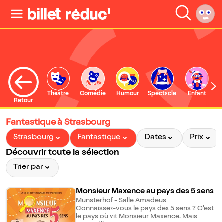
Théâtre
Comédie
Humour
Spectacle
Enfant
Retour
Fantastique à Strasbourg
Strasbourg
Fantastique
Dates
Prix
Découvrir toute la sélection
Trier par
Monsieur Maxence au pays des 5 sens
Munsterhof - Salle Amadeus
Connaissez-vous le pays des 5 sens ? C'est
le pays où vit Monsieur Maxence. Mais