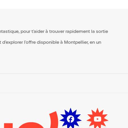
so
en
le.
ans
 son
stique, pour t’aider à trouver rapidement la sortie
de
,
ois-
’explorer l’offre disponible à Montpellier, en un
le
e
Le
o.
 CDN
e du
Hors
ais
ku.