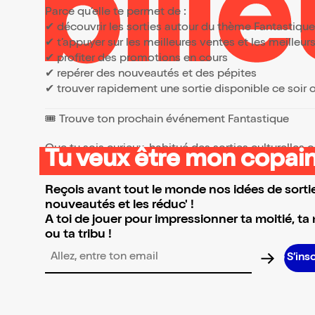
polyph
Parce qu’elle te permet de :
les fon
✔ découvrir les sorties autour du thème Fantastiqu
techni
✔ t’appuyer sur les meilleures ventes et les meille
qui fon
compagnie. l
✔ profiter des promotions en cours
s'intér
✔ repérer des nouveautés et des pépites
au rap
✔ trouver rapidement une sortie disponible ce soir
et le 
fait de
moyens
🎟️ Trouve ton prochain événement Fantastique
musiqu
scène : 
interpr
Que tu sois curieux, habitué des sorties culturelles
Tu veux être mon copain
musicie
👉 Parcours la sélection et réserve l’événement qui 
formati
ou enr
Reçois avant tout le monde nos idées de sortie
est pr
specta
nouveautés et les réduc' !
essenti
A toi de jouer pour impressionner ta moitié, ta
répéti
ou ta tribu !
la musi
tressen
simult
Adresse email pour la newsletter
théâtr
ensembl
l'autre
fusion
profond