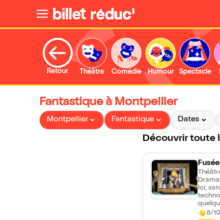
Retour
Théâtre
Comédie
Humour
Spectacle
Fantastique à Montpellier
Montpellier
Fantastique
Dates
Découvrir toute 
Fusée
Théâtr
Dramat
Ici, sa
techno
quelqu
de jeu
8/10
et une 