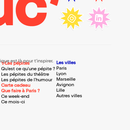
rt
 à
e le
a
le
n
ue est là pour t’inspirer.
Les villes
✨Les pépites
e
Paris
Qu'est ce qu'une pépite ?
ion,
Lyon
Les pépites du théâtre
e
Marseille
Les pépites de l'humour
s de
Avignon
Carte cadeau
Lille
Que faire à Paris ?
Autres villes
Ce week-end
al
Ce mois-ci
le-
gnie
la
gnes