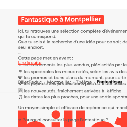
Fondée
en 2009
est un 
acteur·
Fantastique à Montpellier
metteu
scénog
Ici, tu retrouves une sélection complète d’événemen
technic
réguli
qui te correspond.
périod
Que tu sois à la recherche d’une idée pour ce soir, 
créatio
seul endroit.
formati
premiè
Cette page met en avant :
noyau i
Lire la suite
cesse 
⭐ les événements les plus vendus, plébiscités par l
créati
💬 les spectacles les mieux notés, selon les avis de
se refo
nécess
💸 les promos et bons plans du moment, pour sortir 
qu'elle
Fantastique
BilletReduc
Montpellier
Théâtre
💎 les pépites, ces propositions plus confidentielle
collect
les cré
🆕 les nouveautés, fraîchement arrivées à l’affiche
Les act
⏰ les dates les plus proches, pour une sortie spont
musicie
chante
Un moyen simple et efficace de repérer ce qui marche
au cen
comme 
des aut
⭐ Pourquoi consulter la page Fantastique ?
seule
interpr