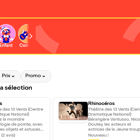
Enfant
Concert
Activité
Prix
Promo
la sélection
s
Rhinocéros
e des 13 Vents (Centre
Théâtre des 13 Vents (Cen
ique National)
Dramatique National)
ns la moindre
Bérangère Vantusso, Nico
logie de pointe, avec
Doutey, les acteurs et
es objets et astuces
actrices de la Jeune trou
, deux grands garçons
du Théâtre Olympia – CD
 (2 avis)
Nouveau !
" intelligence
de Tours, nous convient à