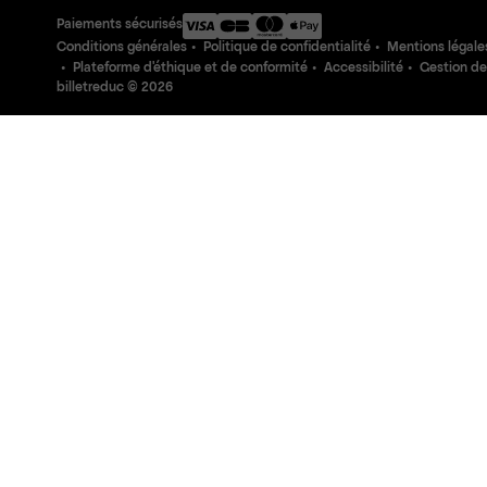
Paiements sécurisés
Conditions générales
Politique de confidentialité
Mentions légale
Plateforme d'éthique et de conformité
Accessibilité
Gestion de
billetreduc ©
2026