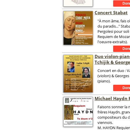
Concert Stabat
"À mon âme, fais ob
du paradis..." Stab
Pergolesi pour soli
Requiem de Mozart
l'oeuvre-extraits).
Duo violon-pia
Tchijik & George
Concert en duo : V
(violon) & Georges 
(piano).
Michael Haydn
Faisons sonner la
frères Haydn, gran
compositeurs du c
viennois.
M. HAYDN Requie