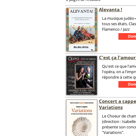
Alevanta !
La musique judéo-
tous ses états. Cla
Flamenco / Jazz
C'est ça l'amour 
Qu'est ce que l'am
l'opéra, on a l'im
répondre à cette qu
Concert a cappel
Variations
Le Choeur de cha
(direction : Isabelle
présente son conce
"Variations".