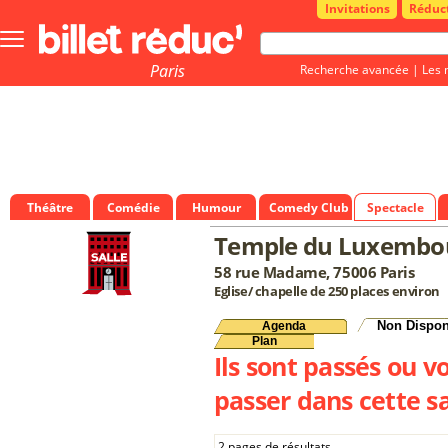
Invitations
Réduc
Bouton
menu
principale
Paris
Recherche avancée
|
Les 
Théâtre
Comédie
Humour
Comedy Club
Spectacle
Temple du Luxembo
58 rue Madame, 75006 Paris
Eglise/ chapelle de 250 places environ
Non Dispon
Agenda
Plan
Ils sont passés ou v
passer dans cette sa
2 pages de résultats