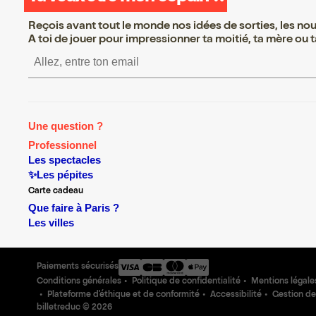
Reçois avant tout le monde nos idées de sorties, les nouv
A toi de jouer pour impressionner ta moitié, ta mère ou ta
S’inscrire S’inscrire S’inscrire S
Une question ?
Professionnel
Les spectacles
✨Les pépites
Carte cadeau
Que faire à Paris ?
Les villes
Paiements sécurisés
Conditions générales
Politique de confidentialité
Mentions légale
Plateforme d'éthique et de conformité
Accessibilité
Gestion de
billetreduc ©
2026