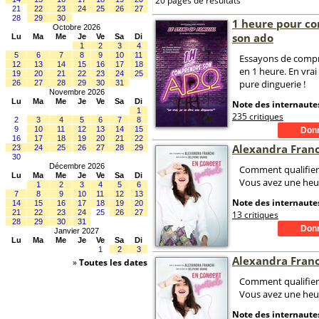
20 pages de résultats
21
22
23
24
25
26
27
28
29
30
1 heure pour c
Octobre 2026
son ado
Lu
Ma
Me
Je
Ve
Sa
Di
1
2
3
4
5
6
7
8
9
10
11
Essayons de comp
12
13
14
15
16
17
18
en 1 heure. En vrai
19
20
21
22
23
24
25
pure dinguerie !
26
27
28
29
30
31
Novembre 2026
Lu
Ma
Me
Je
Ve
Sa
Di
Note des internautes
1
235 critiques
2
3
4
5
6
7
8
9
10
11
12
13
14
15
16
17
18
19
20
21
22
Alexandra Fran
23
24
25
26
27
28
29
30
Décembre 2026
Comment qualifier 
Lu
Ma
Me
Je
Ve
Sa
Di
Vous avez une heu
1
2
3
4
5
6
7
8
9
10
11
12
13
Note des internautes
14
15
16
17
18
19
20
21
22
23
24
25
26
27
13 critiques
28
29
30
31
Janvier 2027
Lu
Ma
Me
Je
Ve
Sa
Di
1
2
3
Alexandra Fran
»
Toutes les dates
Comment qualifier 
Vous avez une heu
Note des internautes