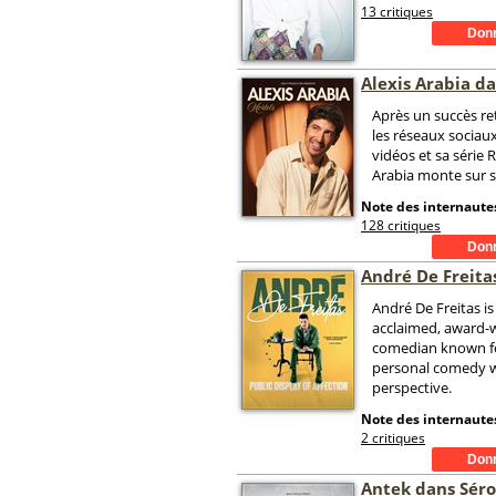
13 critiques
Alexis Arabia d
Après un succès re
les réseaux sociau
vidéos et sa série 
Arabia monte sur s
Note des internautes
128 critiques
André De Freita
André De Freitas is 
acclaimed, award-
comedian known fo
personal comedy w
perspective.
Note des internautes
2 critiques
Antek dans Sér