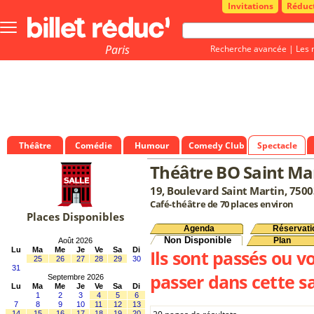
Invitations
Réduc
Bouton
menu
principale
Paris
Recherche avancée
|
Les 
Théâtre
Comédie
Humour
Comedy Club
Spectacle
Théâtre BO Saint Ma
19, Boulevard Saint Martin, 7500
Café-théâtre de 70 places environ
Places Disponibles
Agenda
Réservati
Non Disponible
Plan
Août 2026
Lu
Ma
Me
Je
Ve
Sa
Di
Ils sont passés ou v
25
26
27
28
29
30
31
passer dans cette sa
Septembre 2026
Lu
Ma
Me
Je
Ve
Sa
Di
1
2
3
4
5
6
7
8
9
10
11
12
13
14
15
16
17
18
19
20