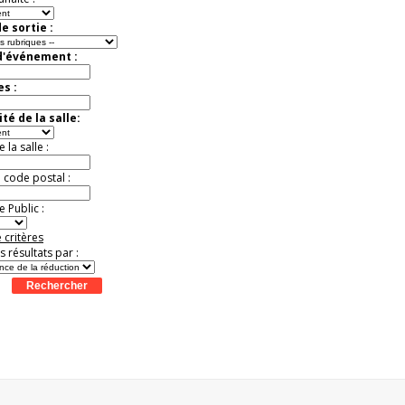
e sortie :
d'événement :
es :
té de la salle:
la salle :
u code postal :
 Public :
 critères
es résultats par :