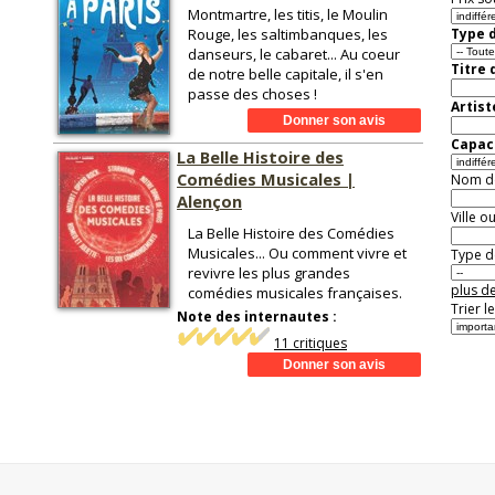
Montmartre, les titis, le Moulin
Rouge, les saltimbanques, les
Type d
danseurs, le cabaret... Au coeur
Titre 
de notre belle capitale, il s'en
passe des choses !
Artist
Capaci
La Belle Histoire des
Comédies Musicales |
Nom de 
Alençon
Ville o
La Belle Histoire des Comédies
Musicales... Ou comment vivre et
Type de
revivre les plus grandes
plus de
comédies musicales françaises.
Trier l
Note des internautes :
11 critiques