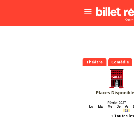
Bouton
menu
Sorte
principale
Théâtre
Comédie
Places Disponibl
Février 2027
Lu
Ma
Me
Je
Ve
12
»
Toutes le