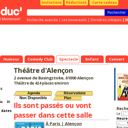
Invitations
Réductions
Carte cadeau
z Maintenant!
Recherche avancée
|
Les nouveautés
|
Dernières critiques
|
M
Humour
Comedy Club
Spectacle
Enfant
Concert
Théâtre d'Alençon
2 avenue de Basingstoke, 61000 Alençon
Théâtre de 424 places environ
es
Agenda
Réservations
Non Disponible
Plan
Sa
Di
Ils sont passés ou vont
Rech
s dates
passer dans cette salle
Le
Heure 
À Paris | Alençon
Prix so