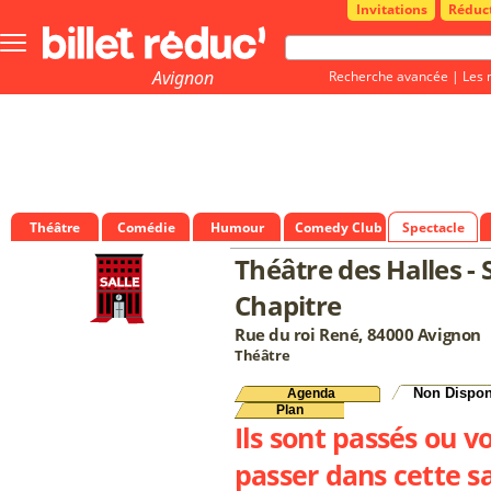
Invitations
Réduc
Bouton
menu
principale
Avignon
Recherche avancée
|
Les 
Théâtre
Comédie
Humour
Comedy Club
Spectacle
Théâtre des Halles - 
Chapitre
Rue du roi René, 84000 Avignon
Théâtre
Non Dispon
Agenda
Plan
Ils sont passés ou v
passer dans cette sa