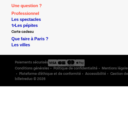
Une question ?
Professionnel
Les spectacles
✨Les pépites
Carte cadeau
Que faire à Paris ?
Les villes
Paiements sécurisés
Conditions générales
Politique de confidentialité
Mentions légale
Plateforme d'éthique et de conformité
Accessibilité
Gestion de
billetreduc ©
2026