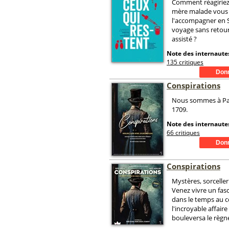
Comment réagiriez
mère malade vous
l'accompagner en 
voyage sans retour
assisté ?
Note des internautes
135 critiques
Conspirations
Nous sommes à Pari
1709.
Note des internautes
66 critiques
Conspirations
Mystères, sorceller
Venez vivre un fas
dans le temps au 
l'incroyable affaire
bouleversa le règn