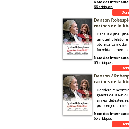
Note des internautes
66 critiques
Danton Robespie
racines de la li
Dans la digne lign
un duel jubilatoire
étonnante moderni
formidablement au
Note des internautes
65 critiques
Danton / Robespi
racines de la li
Dernière rencontre
géants de la Révol
aimés, détestés, re
pour enjeu un mon
Note des internautes
65 critiques