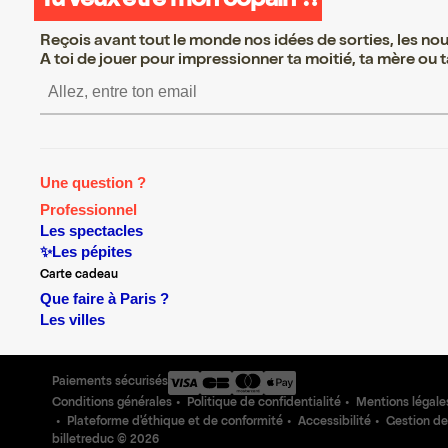
Tu veux être mon copain ?!
Reçois avant tout le monde nos idées de sorties, les nouv
A toi de jouer pour impressionner ta moitié, ta mère ou ta
S’inscrire S’inscrire S’inscrire S’inscri
Une question ?
Professionnel
Les spectacles
✨Les pépites
Carte cadeau
Que faire à Paris ?
Les villes
Paiements sécurisés
Conditions générales
Politique de confidentialité
Mentions légale
Plateforme d'éthique et de conformité
Accessibilité
Gestion de
billetreduc ©
2026