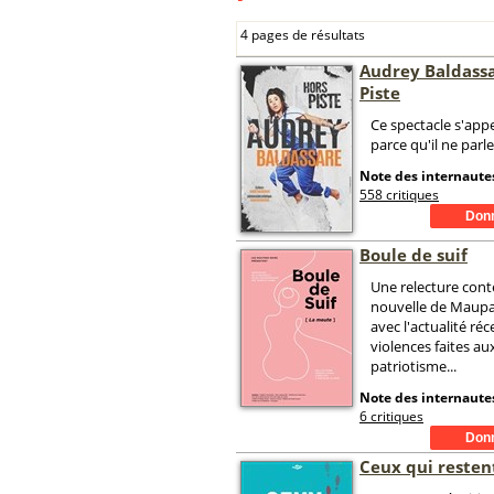
4 pages de résultats
Audrey Baldassa
Piste
Ce spectacle s'appe
parce qu'il ne parle
Note des internautes
558 critiques
Boule de suif
Une relecture con
nouvelle de Maupa
avec l'actualité ré
violences faites a
patriotisme...
Note des internautes
6 critiques
Ceux qui resten