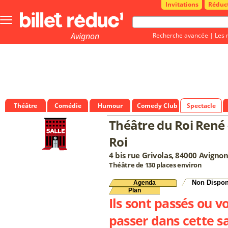
Invitations
Réduc
Bouton
menu
principale
Avignon
Recherche avancée
|
Les 
Théâtre
Comédie
Humour
Comedy Club
Spectacle
Théâtre du Roi René -
Roi
4 bis rue Grivolas, 84000 Avigno
Théâtre de 130 places environ
Non Dispon
Agenda
Plan
Ils sont passés ou v
passer dans cette sa