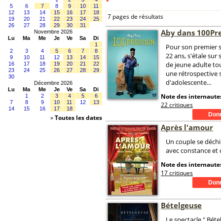
5
6
7
8
9
10
11
12
13
14
15
16
17
18
7 pages de résultats
19
20
21
22
23
24
25
26
27
28
29
30
31
Aby dans 100Pr
Novembre 2026
Lu
Ma
Me
Je
Ve
Sa
Di
1
Pour son premier s
2
3
4
5
6
7
8
22 ans, s'étale sur 
9
10
11
12
13
14
15
de jeune adulte tou
16
17
18
19
20
21
22
23
24
25
26
27
28
29
une rétrospective s
30
d'adolescente...
Décembre 2026
Lu
Ma
Me
Je
Ve
Sa
Di
Note des internautes
1
2
3
4
5
6
7
8
9
10
11
12
13
22 critiques
14
15
16
17
18
»
Toutes les dates
Après l'amour
Un couple se déch
avec constance et 
Note des internautes
17 critiques
Bételgeuse
Le spectacle " Béte