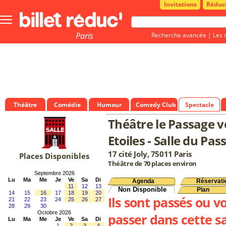
Invitations
Réduc
Bouton
menu
principale
Paris
Recherche avancée
|
Les 
Théâtre
Comédie
Humour
Comedy Club
Spectacle
Théâtre le Passage ve
Etoiles - Salle du Pas
17 cité Joly, 75011 Paris
Places Disponibles
Théâtre de 70 places environ
Septembre 2026
Lu
Ma
Me
Je
Ve
Sa
Di
Agenda
Réservati
11
12
13
Non Disponible
Plan
14
15
16
17
18
19
20
Ils sont passés ou v
21
22
23
24
25
26
27
28
29
30
Octobre 2026
passer dans cette sa
Lu
Ma
Me
Je
Ve
Sa
Di
1
2
3
4