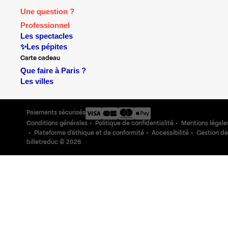
Une question ?
Professionnel
Les spectacles
✨Les pépites
Carte cadeau
Que faire à Paris ?
Les villes
Paiements sécurisés
Conditions générales
Politique de confidentialité
Mentions légale
Plateforme d'éthique et de conformité
Accessibilité
Gestion de
billetreduc ©
2026