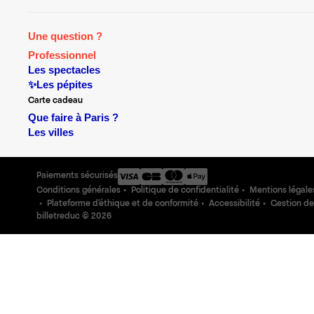
Une question ?
Professionnel
Les spectacles
✨Les pépites
Carte cadeau
Que faire à Paris ?
Les villes
Paiements sécurisés
Conditions générales
Politique de confidentialité
Mentions légale
Plateforme d'éthique et de conformité
Accessibilité
Gestion de
billetreduc ©
2026