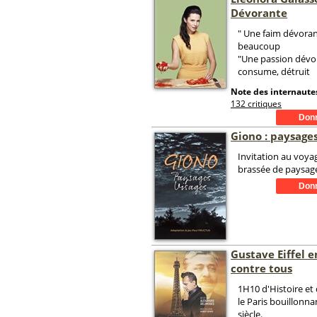
Dévorante
" Une faim dévoran
beaucoup
"Une passion dévor
consume, détruit
Note des internautes
132 critiques
Giono : paysages
Invitation au voya
brassée de paysage
Gustave Eiffel e
contre tous
1H10 d'Histoire et 
le Paris bouillonn
siècle.