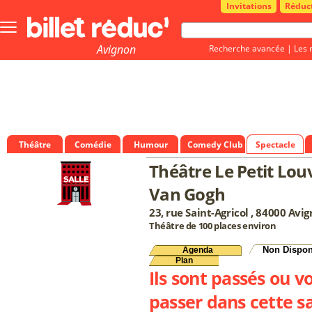
Invitations
Réduc
Bouton
menu
principale
Avignon
Recherche avancée
|
Les 
Théâtre
Comédie
Humour
Comedy Club
Spectacle
Théâtre Le Petit Louv
Van Gogh
23, rue Saint-Agricol , 84000 Avi
Théâtre de 100 places environ
Non Dispon
Agenda
Plan
Ils sont passés ou v
passer dans cette sa