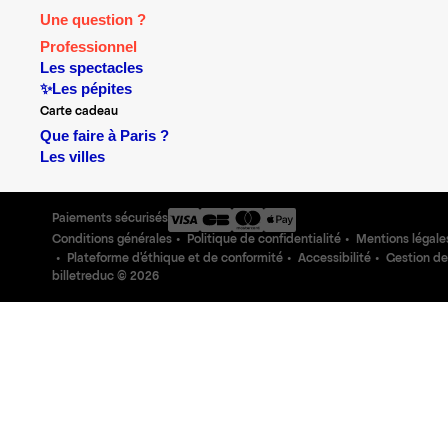
Une question ?
Professionnel
Les spectacles
✨Les pépites
Carte cadeau
Que faire à Paris ?
Les villes
Paiements sécurisés
Conditions générales
Politique de confidentialité
Mentions légale
Plateforme d'éthique et de conformité
Accessibilité
Gestion de
billetreduc ©
2026