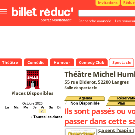
Invitations
Réduc
Bouton
menu
Sortez Maintenant!
principale
Recherche avancée
|
Les nouvea
Théâtre
Comédie
Humour
Comedy Club
Spectacle
Théâtre Michel Hum
55 rue Diderot, 52200 Langres
Salle de spectacle
Places Disponibles
Agenda
Réservati
Non Disponible
Plan
Octobre 2026
Lu
Ma
Me
Je
Ve
Sa
Di
Ils sont passés ou v
23
»
Toutes les dates
passer dans cette sa
Ça sent l'sapin !