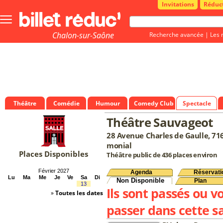
Invitations
Réduc
Bouton
menu
principale
Chalon-sur-Saône
Recherche avancée
|
Les 
Théâtre
Comédie
Humour
Comedy Club
Spectacle
Théâtre Sauvageot
28 Avenue Charles de Gaulle, 71
monial
Places Disponibles
Théâtre public de 436 places environ
Février 2027
Agenda
Réservati
Lu
Ma
Me
Je
Ve
Sa
Di
Non Disponible
Plan
13
Ils sont passés ou v
»
Toutes les dates
passer dans cette sa