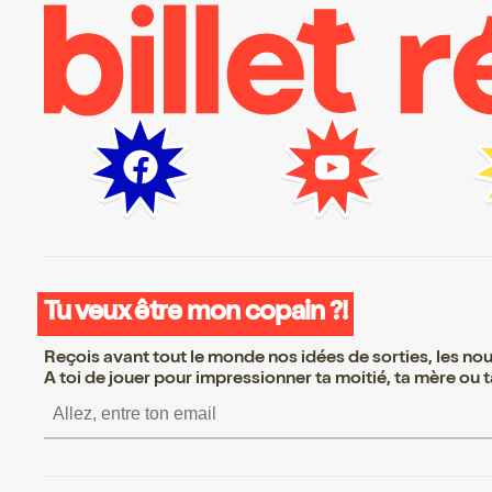
Tu veux être mon copain ?!
Reçois avant tout le monde nos idées de sorties, les nouv
A toi de jouer pour impressionner ta moitié, ta mère ou ta
S’inscrire S’inscrire S’