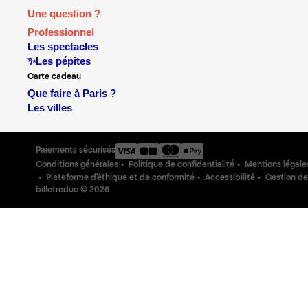
Une question ?
Professionnel
Les spectacles
✨Les pépites
Carte cadeau
Que faire à Paris ?
Les villes
Paiements sécurisés
Conditions générales
Politique de confidentialité
Mentions légale
Plateforme d'éthique et de conformité
Accessibilité
Gestion de
billetreduc ©
2026